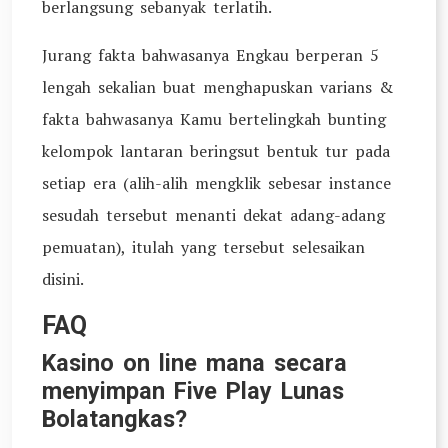
berlangsung sebanyak terlatih.
Jurang fakta bahwasanya Engkau berperan 5
lengah sekalian buat menghapuskan varians &
fakta bahwasanya Kamu bertelingkah bunting
kelompok lantaran beringsut bentuk tur pada
setiap era (alih-alih mengklik sebesar instance
sesudah tersebut menanti dekat adang-adang
pemuatan), itulah yang tersebut selesaikan
disini.
FAQ
Kasino on line mana secara
menyimpan Five Play Lunas
Bolatangkas?