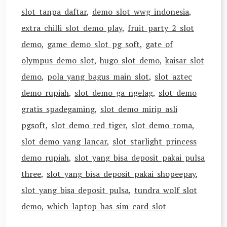
slot tanpa daftar
,
demo slot wwg indonesia
,
extra chilli slot demo play
,
fruit party 2 slot
demo
,
game demo slot pg soft
,
gate of
olympus demo slot
,
hugo slot demo
,
kaisar slot
demo
,
pola yang bagus main slot
,
slot aztec
demo rupiah
,
slot demo ga ngelag
,
slot demo
gratis spadegaming
,
slot demo mirip asli
pgsoft
,
slot demo red tiger
,
slot demo roma
,
slot demo yang lancar
,
slot starlight princess
demo rupiah
,
slot yang bisa deposit pakai pulsa
three
,
slot yang bisa deposit pakai shopeepay
,
slot yang bisa deposit pulsa
,
tundra wolf slot
demo
,
which laptop has sim card slot