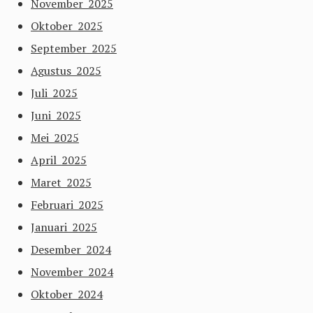
November 2025
Oktober 2025
September 2025
Agustus 2025
Juli 2025
Juni 2025
Mei 2025
April 2025
Maret 2025
Februari 2025
Januari 2025
Desember 2024
November 2024
Oktober 2024