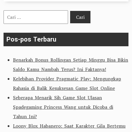
Cari
untuk:
Pos-pos Terbaru
Benarkah Bonus Rollingan Setiap Minggu Bisa Bikin
Saldo Kamu Nambah Terus? Ini Faktanya!
Kelebihan Provider Pragmatic Play: Mengungkap
Rahasia di Balik Kesuksesan Game Slot Online
Seberapa Menarik Sih Game Slot Ulasan
Spadegaming Princess Wang untuk Dicoba di
Tahun Ini?
Loony Blox Habanero: Saat Karakter Gila Bertemu