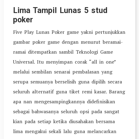
Lima Tampil Lunas 5 stud
poker
Five Play Lunas Poker game yakni pertunjukkan
gambar poker game dengan menurut beramai-
ramai ditempatkan sambil Teknologi Game
Universal. Itu menyimpan corak “all in one”
melalui sembilan senarai pembalasan yang
serupa semuanya berselisih guna dipilih secara
seluruh alternatif guna tiket remi kasar. Barang
apa nan mengesampingkannya didefinisikan
sebagai bahwasanya seluruh opsi pada sangat
kian pada setiap ketika diusahakan bersama
lima mengakui sekali lalu guna melancarkan