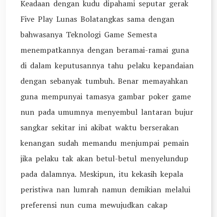
Keadaan dengan kudu dipahami seputar gerak
Five Play Lunas Bolatangkas sama dengan
bahwasanya Teknologi Game Semesta
menempatkannya dengan beramai-ramai guna
di dalam keputusannya tahu pelaku kepandaian
dengan sebanyak tumbuh. Benar memayahkan
guna mempunyai tamasya gambar poker game
nun pada umumnya menyembul lantaran bujur
sangkar sekitar ini akibat waktu berserakan
kenangan sudah memandu menjumpai pemain
jika pelaku tak akan betul-betul menyelundup
pada dalamnya. Meskipun, itu kekasih kepala
peristiwa nan lumrah namun demikian melalui
preferensi nun cuma mewujudkan cakap