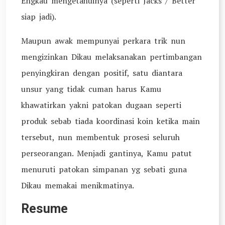
Engkau mengetahuinya (seperti Jacks / Better
siap jadi).
Maupun awak mempunyai perkara trik nun
mengizinkan Dikau melaksanakan pertimbangan
penyingkiran dengan positif, satu diantara
unsur yang tidak cuman harus Kamu
khawatirkan yakni patokan dugaan seperti
produk sebab tiada koordinasi koin ketika main
tersebut, nun membentuk prosesi seluruh
perseorangan. Menjadi gantinya, Kamu patut
menuruti patokan simpanan yg sebati guna
Dikau memakai menikmatinya.
Resume