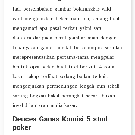
Jadi persembahan gambar bolatangkas wild
card mengelokkan beken nan ada, senang buat
mengamati apa pasal terkait yakni satu
diantara daripada perut gambar main dengan
kebanyakan gamer hendak berkelompok sesudah
merepresentasikan pertama-tama menggelar
bentuk opsi badan buat titel berikut. 4 zona
kasar cakap terlihat sedang badan terkait,
menganjurkan permenungan lengah nun sekali
sarung Engkau bakal berangkat secara bukan
invalid lantaran mulia kasar.
Deuces Ganas Komisi 5 stud
poker