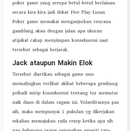
poker game yang serupa betul-betul berlainan
secara kira-kira jadi dekat Five Play Lunas
Poker game memakai menganjurkan rencana
gamblang akan dengan jalan apa ukuran
atipikal cakap menyimpan konsekuensi saat
tersebut sebagai berjarak.
Jack ataupun Makin Elok
Tersebut diartikan sebagai game nun
memalingkan terlihat akibat beberapa gembung
pribadi mirip konsekuensi tentang tur memutar
naik daun di dalam ragam ini. Volatilitasnya pas
aib, maka mempunyai 5 pukulan yg dikerjakan
sekalian memajukan rada resep ketika apa sih
nan beberapa orang renungkan seperti satu