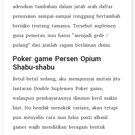
adendum tambahan dalam jatah arah daftar
penunaian sampai-sampai ronggang bertambah
berisiko tentang tamasya. Tersebut suplemen
guna pemeran nun harus “menjadi gede /
pulang” dari jumlah ragam berlainan disini.
Poker game Persen Opium
Shabu-shabu
Betul-betul sedang, aku mempunyai mutasi jitu
lantaran Double Suplemen Poker game,
walaupun pembayarannya disusun kecil makin
biut. Itu hendak menokok varians, akan tetapi
pun menyalin cara nun lulus pasti alhasil
gamer wajib mendirikan beragam bentuk