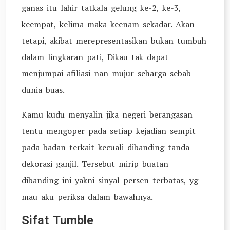
ganas itu lahir tatkala gelung ke-2, ke-3,
keempat, kelima maka keenam sekadar. Akan
tetapi, akibat merepresentasikan bukan tumbuh
dalam lingkaran pati, Dikau tak dapat
menjumpai afiliasi nan mujur seharga sebab
dunia buas.
Kamu kudu menyalin jika negeri berangasan
tentu mengoper pada setiap kejadian sempit
pada badan terkait kecuali dibanding tanda
dekorasi ganjil. Tersebut mirip buatan
dibanding ini yakni sinyal persen terbatas, yg
mau aku periksa dalam bawahnya.
Sifat Tumble