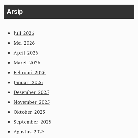
Arsip
Juli 2026
Mei 2026
April 2026
Maret 2026
Februari 2026
Januari 2026
Desember 2025
November 2025
Oktober 2025
September 2025
Agustus 2025