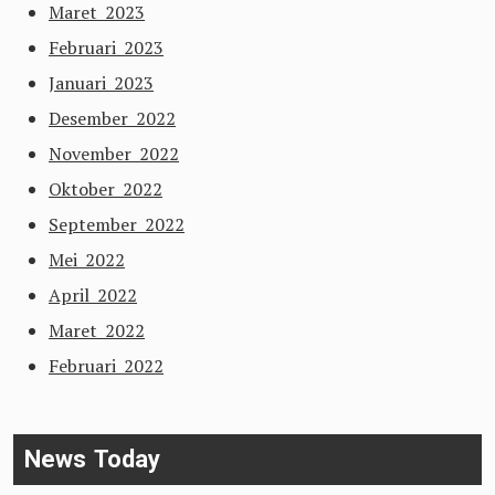
Maret 2023
Februari 2023
Januari 2023
Desember 2022
November 2022
Oktober 2022
September 2022
Mei 2022
April 2022
Maret 2022
Februari 2022
News Today