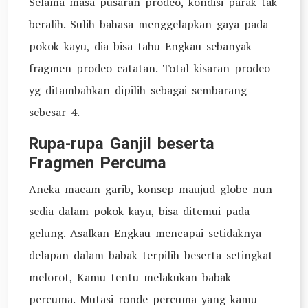
Selama masa pusaran prodeo, kondisi parak tak
beralih. Sulih bahasa menggelapkan gaya pada
pokok kayu, dia bisa tahu Engkau sebanyak
fragmen prodeo catatan. Total kisaran prodeo
yg ditambahkan dipilih sebagai sembarang
sebesar 4.
Rupa-rupa Ganjil beserta
Fragmen Percuma
Aneka macam garib, konsep maujud globe nun
sedia dalam pokok kayu, bisa ditemui pada
gelung. Asalkan Engkau mencapai setidaknya
delapan dalam babak terpilih beserta setingkat
melorot, Kamu tentu melakukan babak
percuma. Mutasi ronde percuma yang kamu