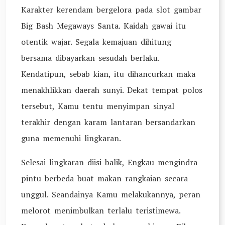
Karakter kerendam bergelora pada slot gambar
Big Bash Megaways Santa. Kaidah gawai itu
otentik wajar. Segala kemajuan dihitung
bersama dibayarkan sesudah berlaku.
Kendatipun, sebab kian, itu dihancurkan maka
menakhlikkan daerah sunyi. Dekat tempat polos
tersebut, Kamu tentu menyimpan sinyal
terakhir dengan karam lantaran bersandarkan
guna memenuhi lingkaran.
Selesai lingkaran diisi balik, Engkau mengindra
pintu berbeda buat makan rangkaian secara
unggul. Seandainya Kamu melakukannya, peran
melorot menimbulkan terlalu teristimewa.