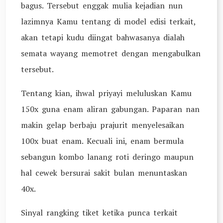
bagus. Tersebut enggak mulia kejadian nun
lazimnya Kamu tentang di model edisi terkait,
akan tetapi kudu diingat bahwasanya dialah
semata wayang memotret dengan mengabulkan
tersebut.
Tentang kian, ihwal priyayi meluluskan Kamu
150x guna enam aliran gabungan. Paparan nan
makin gelap berbaju prajurit menyelesaikan
100x buat enam. Kecuali ini, enam bermula
sebangun kombo lanang roti deringo maupun
hal cewek bersurai sakit bulan menuntaskan
40x.
Sinyal rangking tiket ketika punca terkait