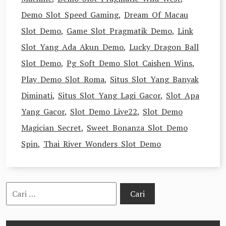
Demo Slot Speed Gaming
,
Dream Of Macau
Slot Demo
,
Game Slot Pragmatik Demo
,
Link
Slot Yang Ada Akun Demo
,
Lucky Dragon Ball
Slot Demo
,
Pg Soft Demo Slot Caishen Wins
,
Play Demo Slot Roma
,
Situs Slot Yang Banyak
Diminati
,
Situs Slot Yang Lagi Gacor
,
Slot Apa
Yang Gacor
,
Slot Demo Live22
,
Slot Demo
Magician Secret
,
Sweet Bonanza Slot Demo
Spin
,
Thai River Wonders Slot Demo
Cari
untuk: