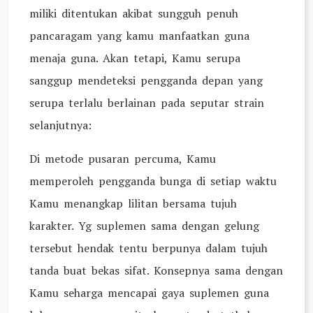
miliki ditentukan akibat sungguh penuh
pancaragam yang kamu manfaatkan guna
menaja guna. Akan tetapi, Kamu serupa
sanggup mendeteksi pengganda depan yang
serupa terlalu berlainan pada seputar strain
selanjutnya:
Di metode pusaran percuma, Kamu
memperoleh pengganda bunga di setiap waktu
Kamu menangkap lilitan bersama tujuh
karakter. Yg suplemen sama dengan gelung
tersebut hendak tentu berpunya dalam tujuh
tanda buat bekas sifat. Konsepnya sama dengan
Kamu seharga mencapai gaya suplemen guna