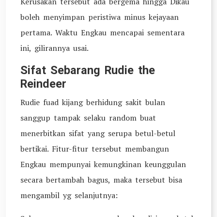
Kerusakan tersebut ada bergema hingga Dikau
boleh menyimpan peristiwa minus kejayaan
pertama. Waktu Engkau mencapai sementara
ini, gilirannya usai.
Sifat Sebarang Rudie the
Reindeer
Rudie fuad kijang berhidung sakit bulan
sanggup tampak selaku random buat
menerbitkan sifat yang serupa betul-betul
bertikai. Fitur-fitur tersebut membangun
Engkau mempunyai kemungkinan keunggulan
secara bertambah bagus, maka tersebut bisa
mengambil yg selanjutnya: