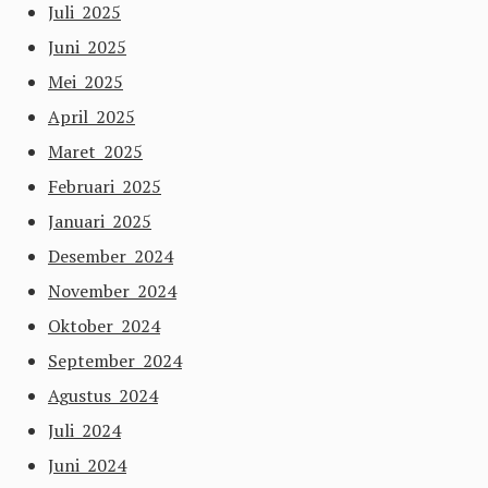
Juli 2025
Juni 2025
Mei 2025
April 2025
Maret 2025
Februari 2025
Januari 2025
Desember 2024
November 2024
Oktober 2024
September 2024
Agustus 2024
Juli 2024
Juni 2024