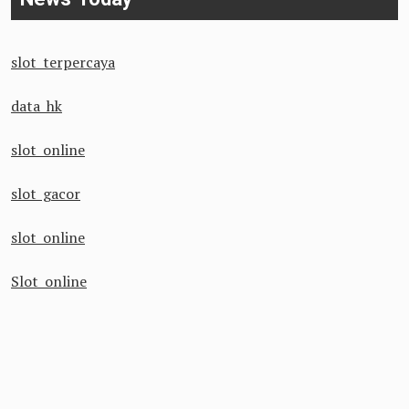
slot terpercaya
data hk
slot online
slot gacor
slot online
Slot online