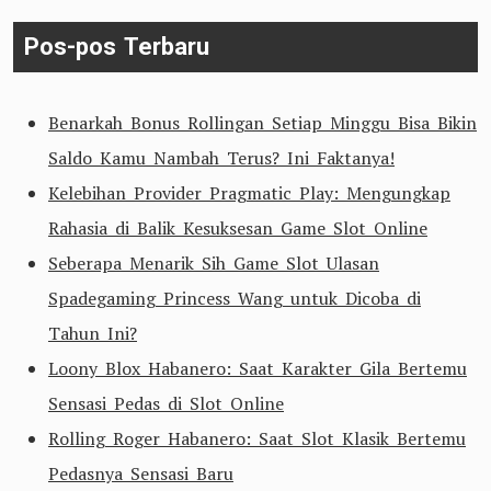
Pos-pos Terbaru
Benarkah Bonus Rollingan Setiap Minggu Bisa Bikin
Saldo Kamu Nambah Terus? Ini Faktanya!
Kelebihan Provider Pragmatic Play: Mengungkap
Rahasia di Balik Kesuksesan Game Slot Online
Seberapa Menarik Sih Game Slot Ulasan
Spadegaming Princess Wang untuk Dicoba di
Tahun Ini?
Loony Blox Habanero: Saat Karakter Gila Bertemu
Sensasi Pedas di Slot Online
Rolling Roger Habanero: Saat Slot Klasik Bertemu
Pedasnya Sensasi Baru