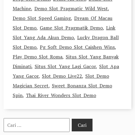
Machine
,
Demo Slot Pragmatic Wild West
,
Demo Slot Speed Gaming
,
Dream Of Macau
Slot Demo
,
Game Slot Pragmatik Demo
,
Link
Slot Yang Ada Akun Demo
,
Lucky Dragon Ball
Slot Demo
,
Pg Soft Demo Slot Caishen Wins
,
Play Demo Slot Roma
,
Situs Slot Yang Banyak
Diminati
,
Situs Slot Yang Lagi Gacor
,
Slot Apa
Yang Gacor
,
Slot Demo Live22
,
Slot Demo
Magician Secret
,
Sweet Bonanza Slot Demo
Spin
,
Thai River Wonders Slot Demo
Cari
untuk: