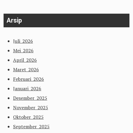
Arsip
Juli 2026
Mei 2026
April 2026
Maret 2026
Februari 2026
Januari 2026
Desember 2025
November 2025
Oktober 2025
September 2025