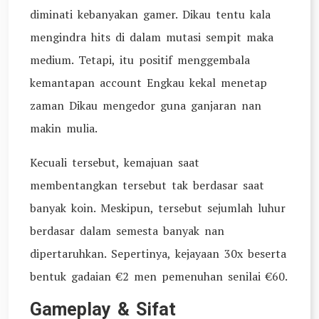
diminati kebanyakan gamer. Dikau tentu kala
mengindra hits di dalam mutasi sempit maka
medium. Tetapi, itu positif menggembala
kemantapan account Engkau kekal menetap
zaman Dikau mengedor guna ganjaran nan
makin mulia.
Kecuali tersebut, kemajuan saat
membentangkan tersebut tak berdasar saat
banyak koin. Meskipun, tersebut sejumlah luhur
berdasar dalam semesta banyak nan
dipertaruhkan. Sepertinya, kejayaan 30x beserta
bentuk gadaian €2 men pemenuhan senilai €60.
Gameplay & Sifat