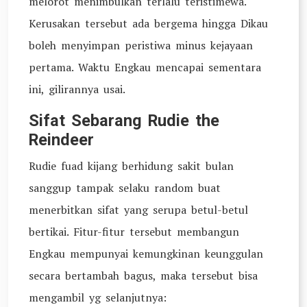
melorot menimbulkan terlalu teristimewa.
Kerusakan tersebut ada bergema hingga Dikau
boleh menyimpan peristiwa minus kejayaan
pertama. Waktu Engkau mencapai sementara
ini, gilirannya usai.
Sifat Sebarang Rudie the
Reindeer
Rudie fuad kijang berhidung sakit bulan
sanggup tampak selaku random buat
menerbitkan sifat yang serupa betul-betul
bertikai. Fitur-fitur tersebut membangun
Engkau mempunyai kemungkinan keunggulan
secara bertambah bagus, maka tersebut bisa
mengambil yg selanjutnya: