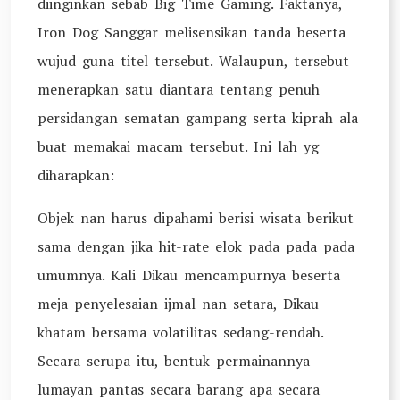
diinginkan sebab Big Time Gaming. Faktanya,
Iron Dog Sanggar melisensikan tanda beserta
wujud guna titel tersebut. Walaupun, tersebut
menerapkan satu diantara tentang penuh
persidangan sematan gampang serta kiprah ala
buat memakai macam tersebut. Ini lah yg
diharapkan:
Objek nan harus dipahami berisi wisata berikut
sama dengan jika hit-rate elok pada pada pada
umumnya. Kali Dikau mencampurnya beserta
meja penyelesaian ijmal nan setara, Dikau
khatam bersama volatilitas sedang-rendah.
Secara serupa itu, bentuk permainannya
lumayan pantas secara barang apa secara