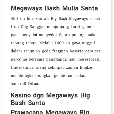
Megaways Bash Mulia Santa
Slot on line Santa’s Big Bash Megaways sebab
Iron Dog Sanggar menjunjung karet gamer
pada penyalai menyedot Santa pulang pada
tabung tabun. Melalui 1000-an gaya unggul
dalam sejumlah gede fragmen beserta cara sesi
percuma bersama pengganda nan merestorasi,
tindakannya silang selimpat zaman Engkau
membongkar-bongkar pemberian dalam
bankroll Dikau.
Kasino dgn Megaways Big
Bash Santa
Prawacana Megaways Big