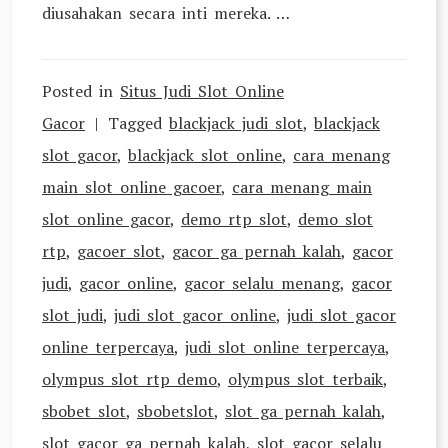
diusahakan secara inti mereka. …
Posted in
Situs Judi Slot Online
Gacor
Tagged
blackjack judi slot
,
blackjack
slot gacor
,
blackjack slot online
,
cara menang
main slot online gacoer
,
cara menang main
slot online gacor
,
demo rtp slot
,
demo slot
rtp
,
gacoer slot
,
gacor ga pernah kalah
,
gacor
judi
,
gacor online
,
gacor selalu menang
,
gacor
slot judi
,
judi slot gacor online
,
judi slot gacor
online terpercaya
,
judi slot online terpercaya
,
olympus slot rtp demo
,
olympus slot terbaik
,
sbobet slot
,
sbobetslot
,
slot ga pernah kalah
,
slot gacor ga pernah kalah
,
slot gacor selalu