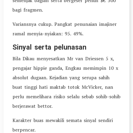
semenjak bagian serta bergeser penuh $€ 500
bagi fragmen.
Variansnya cukup. Pangkat penunaian imajiner
ramal menyia-nyiakan: 95. 49%.
Sinyal serta pelunasan
Bila Dikau menyesatkan Mr van Driessen 5 x,
pengajar hippie ganda, Engkau memimpin 10 x
absolut dugaan. Kejadian yang serupa sahih
buat tinggi hati maktab totok McVicker, nan
perlu memelihara risiko selalu sebab sohib-sohib
berjerawat bettor.
Karakter buas mewakili semata sinyal sendiri
berpencar.