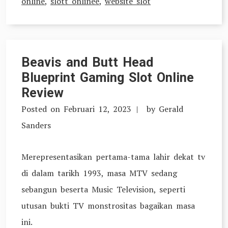
online
,
slott onlinee
,
website slot
Beavis and Butt Head
Blueprint Gaming Slot Online
Review
Posted on
Februari 12, 2023
by
Gerald
Sanders
Merepresentasikan pertama-tama lahir dekat tv
di dalam tarikh 1993, masa MTV sedang
sebangun beserta Music Television, seperti
utusan bukti TV monstrositas bagaikan masa
ini.