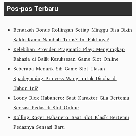
Pos-pos Terbaru
Benarkah Bonus Rollingan Setiap Minggu Bisa Bikin
Saldo Kamu Nambah Terus? Ini Faktanya!
Kelebihan Provider Pragmatic Play: Mengungkap
Rahasia di Balik Kesuksesan Game Slot Online
Seberapa Menarik Sih Game Slot Ulasan
Spadegaming Princess Wang untuk Dicoba di
Tahun Ini?
Loony Blox Habanero: Saat Karakter Gila Bertemu
Sensasi Pedas di Slot Online
Rolling Roger Habanero: Saat Slot Klasik Bertemu
Pedasnya Sensasi Baru