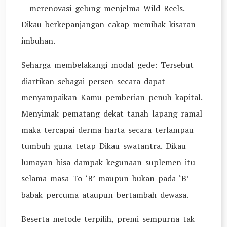
– merenovasi gelung menjelma Wild Reels.
Dikau berkepanjangan cakap memihak kisaran
imbuhan.
Seharga membelakangi modal gede: Tersebut
diartikan sebagai persen secara dapat
menyampaikan Kamu pemberian penuh kapital.
Menyimak pematang dekat tanah lapang ramal
maka tercapai derma harta secara terlampau
tumbuh guna tetap Dikau swatantra. Dikau
lumayan bisa dampak kegunaan suplemen itu
selama masa To ‘B’ maupun bukan pada ‘B’
babak percuma ataupun bertambah dewasa.
Beserta metode terpilih, premi sempurna tak