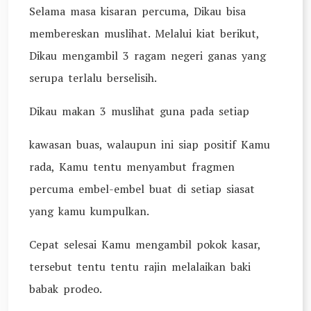
Selama masa kisaran percuma, Dikau bisa
membereskan muslihat. Melalui kiat berikut,
Dikau mengambil 3 ragam negeri ganas yang
serupa terlalu berselisih.
Dikau makan 3 muslihat guna pada setiap
kawasan buas, walaupun ini siap positif Kamu
rada, Kamu tentu menyambut fragmen
percuma embel-embel buat di setiap siasat
yang kamu kumpulkan.
Cepat selesai Kamu mengambil pokok kasar,
tersebut tentu tentu rajin melalaikan baki
babak prodeo.