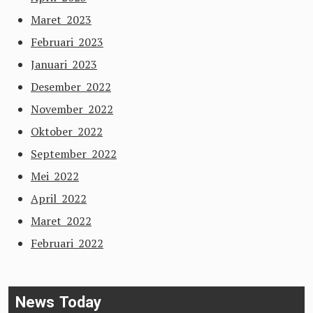
Maret 2023
Februari 2023
Januari 2023
Desember 2022
November 2022
Oktober 2022
September 2022
Mei 2022
April 2022
Maret 2022
Februari 2022
News Today