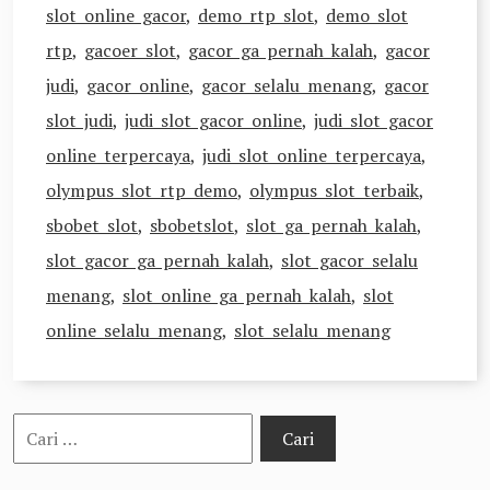
slot online gacor
,
demo rtp slot
,
demo slot
rtp
,
gacoer slot
,
gacor ga pernah kalah
,
gacor
judi
,
gacor online
,
gacor selalu menang
,
gacor
slot judi
,
judi slot gacor online
,
judi slot gacor
online terpercaya
,
judi slot online terpercaya
,
olympus slot rtp demo
,
olympus slot terbaik
,
sbobet slot
,
sbobetslot
,
slot ga pernah kalah
,
slot gacor ga pernah kalah
,
slot gacor selalu
menang
,
slot online ga pernah kalah
,
slot
online selalu menang
,
slot selalu menang
Cari
untuk: