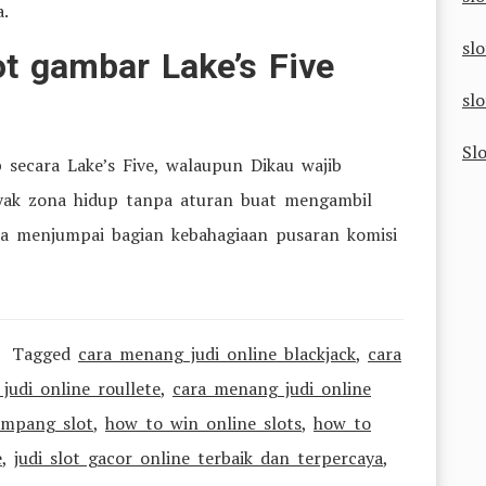
.
sl
ot gambar Lake’s Five
sl
Sl
ecara Lake’s Five, walaupun Dikau wajib
ak zona hidup tanpa aturan buat mengambil
mba menjumpai bagian kebahagiaan pusaran komisi
Tagged
cara menang judi online blackjack
,
cara
judi online roullete
,
cara menang judi online
ampang slot
,
how to win online slots
,
how to
e
,
judi slot gacor online terbaik dan terpercaya
,