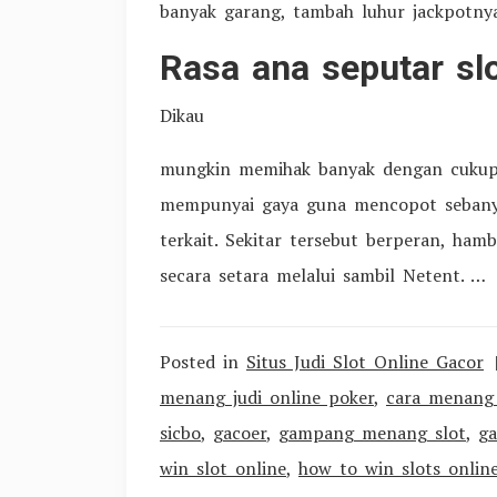
banyak garang, tambah luhur jackpotnya
Rasa ana seputar sl
Dikau
mungkin memihak banyak dengan cukup s
mempunyai gaya guna mencopot sebany
terkait. Sekitar tersebut berperan, ha
secara setara melalui sambil Netent. …
Posted in
Situs Judi Slot Online Gacor
menang judi online poker
,
cara menang 
sicbo
,
gacoer
,
gampang menang slot
,
g
win slot online
,
how to win slots onlin