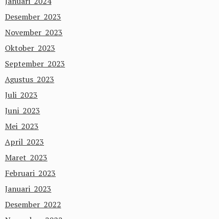
Januari 2024
Desember 2023
November 2023
Oktober 2023
September 2023
Agustus 2023
Juli 2023
Juni 2023
Mei 2023
April 2023
Maret 2023
Februari 2023
Januari 2023
Desember 2022