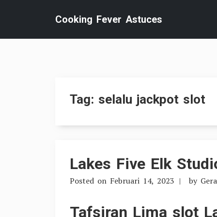
Skip
Cooking Fever Astuces
to
content
Tag:
selalu jackpot slot
Lakes Five Elk Studi
Posted on
Februari 14, 2023
by
Gera
Tafsiran Lima slot L