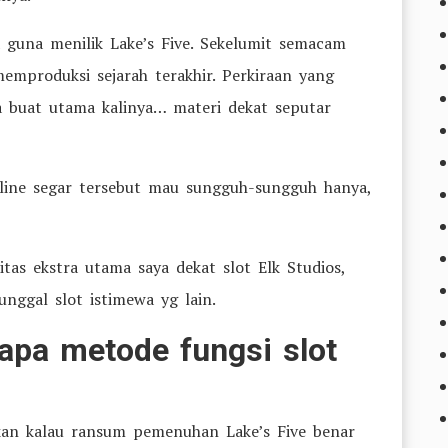
 guna menilik Lake’s Five. Sekelumit semacam
mproduksi sejarah terakhir. Perkiraan yang
a buat utama kalinya… materi dekat seputar
-line segar tersebut mau sungguh-sungguh hanya,
tas ekstra utama saya dekat slot Elk Studios,
unggal slot istimewa yg lain.
apa metode fungsi slot
kan kalau ransum pemenuhan Lake’s Five benar