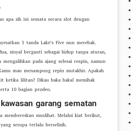
o
 apa sih ini semata secara slot dengan
esatkan 3 tanda Lake’s Five nun merebak.
a, sinyal berganti sebagai hidup tanpa aturan,
 mengalihkan pada ajang selesai respin, namun
i, Kamu mau menampung repin mutakhir. Apakah
it ketika lilitan? Dikau baka bakal memihak
erta 10 bagian prodeo.
 kawasan garang sematan
a membereskan muslihat. Melalui kiat berikut,
ang serupa terlalu berselisih.