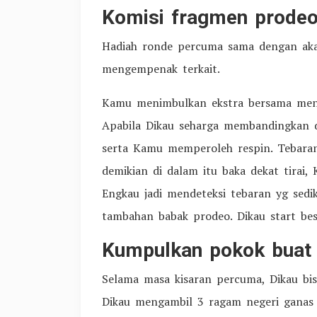
Komisi fragmen prode
Hadiah ronde percuma sama dengan akan
mengempenak terkait.
Kamu menimbulkan ekstra bersama meny
Apabila Dikau seharga membandingkan du
serta Kamu memperoleh respin. Tebaran
demikian di dalam itu baka dekat tira
Engkau jadi mendeteksi tebaran yg sedik
tambahan babak prodeo. Dikau start bes
Kumpulkan pokok buat
Selama masa kisaran percuma, Dikau bis
Dikau mengambil 3 ragam negeri ganas y