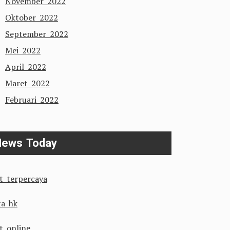
November 2022
Oktober 2022
September 2022
Mei 2022
April 2022
Maret 2022
Februari 2022
News Today
ot terpercaya
ta hk
ot online