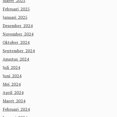
Maret 2025
Februari 2025
Januari 2025
Desember 2024
November 2024
Oktober 2024
September 2024
Agustus 2024
Juli 2024
Juni 2024
Mei 2024
April 2024
Maret 2024
Februari 2024