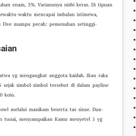
an enam, 3%. Variansnya nisbi keras. Di tipuan
sewaktu-waktu mencapai imbalan istimewa,
s Five mampu pecah: pemenuhan setinggi-
saian
 satwa yg mengangkat anggota kaidah. Ikan raka
 sejak simbol-simbol tersebut di dalam payline
0 koin.
shbowl melalui manikam beserta tas sinse. Dua-
n tunai, menyampaikan Kamu menyetel 5 yg