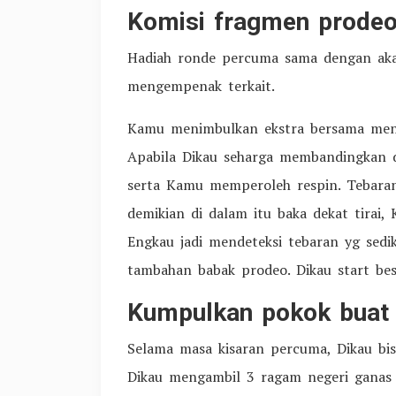
Komisi fragmen prode
Hadiah ronde percuma sama dengan akan
mengempenak terkait.
Kamu menimbulkan ekstra bersama meny
Apabila Dikau seharga membandingkan du
serta Kamu memperoleh respin. Tebaran
demikian di dalam itu baka dekat tira
Engkau jadi mendeteksi tebaran yg sedik
tambahan babak prodeo. Dikau start bes
Kumpulkan pokok buat
Selama masa kisaran percuma, Dikau bis
Dikau mengambil 3 ragam negeri ganas y