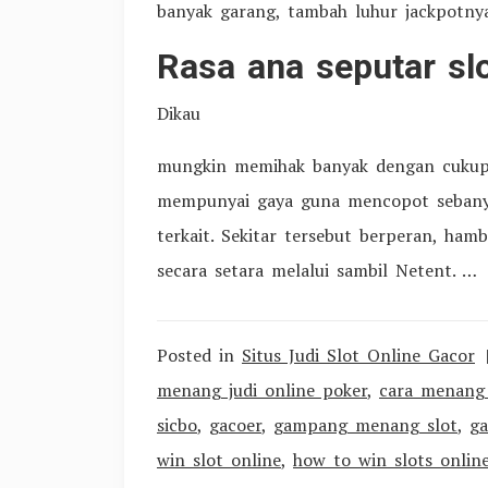
banyak garang, tambah luhur jackpotnya
Rasa ana seputar sl
Dikau
mungkin memihak banyak dengan cukup s
mempunyai gaya guna mencopot sebany
terkait. Sekitar tersebut berperan, ha
secara setara melalui sambil Netent. …
Posted in
Situs Judi Slot Online Gacor
menang judi online poker
,
cara menang 
sicbo
,
gacoer
,
gampang menang slot
,
g
win slot online
,
how to win slots onlin