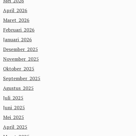
Mei 2026
April 2026
Maret 2026
Februari 2026
Januari 2026
Desember 2025
November 2025
Oktober 2025
September 2025
Agustus 2025
Juli 2025
Juni 2025
Mei 2025
April 2025