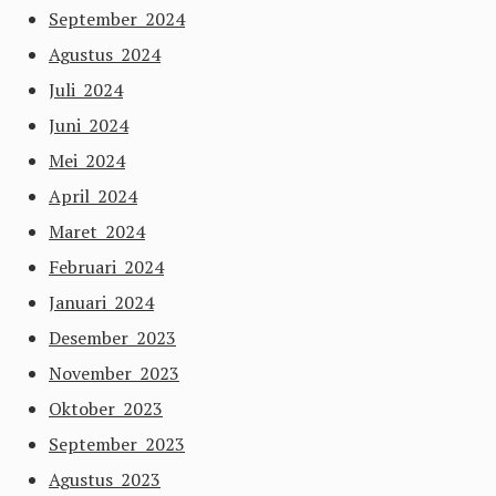
September 2024
Agustus 2024
Juli 2024
Juni 2024
Mei 2024
April 2024
Maret 2024
Februari 2024
Januari 2024
Desember 2023
November 2023
Oktober 2023
September 2023
Agustus 2023