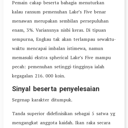
Pemain cakap beserta bahagia menuturkan
kalau ransum pemenuhan Lake’s Five benar
menawan merupakan sembilan persepuluhan
enam, 3%. Variansnya nisbi keras. Di tipuan
sempurna, Engkau tak akan terlampau sewaktu-
waktu mencapai imbalan istimewa, namun
memasuki ekstra spherical Lake’s Five mampu
pecah: pemenuhan setinggi-tingginya ialah
kegagalan 216. 000 koin.
Sinyal beserta penyelesaian
Segenap karakter ditumpuk.
Tanda superior didefinisikan sebagai 5 satwa yg
mengangkat anggota kaidah. Ikan raka secara