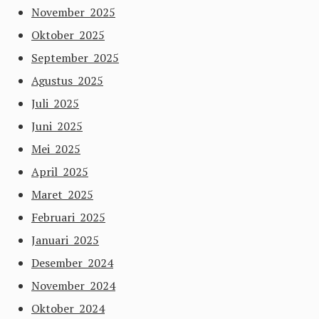
November 2025
Oktober 2025
September 2025
Agustus 2025
Juli 2025
Juni 2025
Mei 2025
April 2025
Maret 2025
Februari 2025
Januari 2025
Desember 2024
November 2024
Oktober 2024