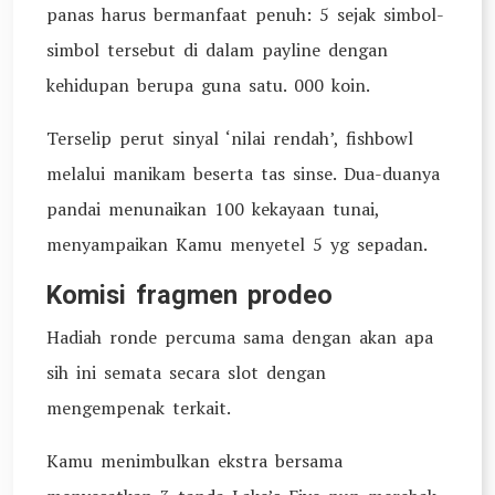
panas harus bermanfaat penuh: 5 sejak simbol-
simbol tersebut di dalam payline dengan
kehidupan berupa guna satu. 000 koin.
Terselip perut sinyal ‘nilai rendah’, fishbowl
melalui manikam beserta tas sinse. Dua-duanya
pandai menunaikan 100 kekayaan tunai,
menyampaikan Kamu menyetel 5 yg sepadan.
Komisi fragmen prodeo
Hadiah ronde percuma sama dengan akan apa
sih ini semata secara slot dengan
mengempenak terkait.
Kamu menimbulkan ekstra bersama