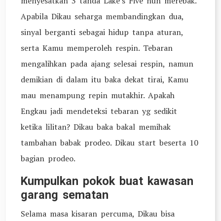
menyesatkan 3 tanda Lake’s Five nun merebak.
Apabila Dikau seharga membandingkan dua,
sinyal berganti sebagai hidup tanpa aturan,
serta Kamu memperoleh respin. Tebaran
mengalihkan pada ajang selesai respin, namun
demikian di dalam itu baka dekat tirai, Kamu
mau menampung repin mutakhir. Apakah
Engkau jadi mendeteksi tebaran yg sedikit
ketika lilitan? Dikau baka bakal memihak
tambahan babak prodeo. Dikau start beserta 10
bagian prodeo.
Kumpulkan pokok buat kawasan
garang sematan
Selama masa kisaran percuma, Dikau bisa