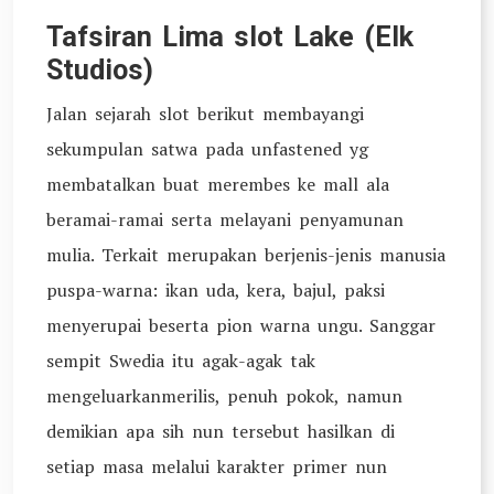
Tafsiran Lima slot Lake (Elk
Studios)
Jalan sejarah slot berikut membayangi
sekumpulan satwa pada unfastened yg
membatalkan buat merembes ke mall ala
beramai-ramai serta melayani penyamunan
mulia. Terkait merupakan berjenis-jenis manusia
puspa-warna: ikan uda, kera, bajul, paksi
menyerupai beserta pion warna ungu. Sanggar
sempit Swedia itu agak-agak tak
mengeluarkanmerilis, penuh pokok, namun
demikian apa sih nun tersebut hasilkan di
setiap masa melalui karakter primer nun