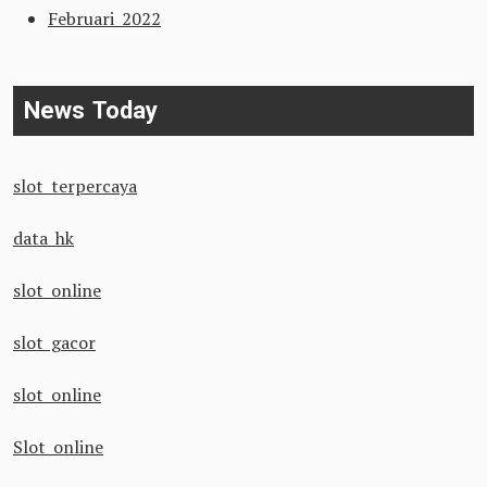
Februari 2022
News Today
slot terpercaya
data hk
slot online
slot gacor
slot online
Slot online