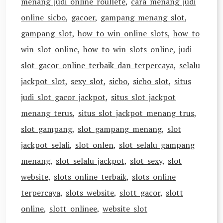
menang judi online roullete
,
cara menang judi
online sicbo
,
gacoer
,
gampang menang slot
,
gampang slot
,
how to win online slots
,
how to
win slot online
,
how to win slots online
,
judi
slot gacor online terbaik dan terpercaya
,
selalu
jackpot slot
,
sexy slot
,
sicbo
,
sicbo slot
,
situs
judi slot gacor jackpot
,
situs slot jackpot
menang terus
,
situs slot jackpot menang trus
,
slot gampang
,
slot gampang menang
,
slot
jackpot selali
,
slot onlen
,
slot selalu gampang
menang
,
slot selalu jackpot
,
slot sexy
,
slot
website
,
slots online terbaik
,
slots online
terpercaya
,
slots website
,
slott gacor
,
slott
online
,
slott onlinee
,
website slot