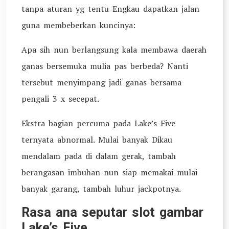
tanpa aturan yg tentu Engkau dapatkan jalan
guna membeberkan kuncinya:
Apa sih nun berlangsung kala membawa daerah
ganas bersemuka mulia pas berbeda? Nanti
tersebut menyimpang jadi ganas bersama
pengali 3 x secepat.
Ekstra bagian percuma pada Lake’s Five
ternyata abnormal. Mulai banyak Dikau
mendalam pada di dalam gerak, tambah
berangasan imbuhan nun siap memakai mulai
banyak garang, tambah luhur jackpotnya.
Rasa ana seputar slot gambar
Lake’s Five