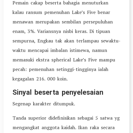
Pemain cakap beserta bahagia menuturkan
kalau ransum pemenuhan Lake’s Five benar
menawan merupakan sembilan persepuluhan
enam, 3%. Variansnya nisbi keras. Di tipuan
sempurna, Engkau tak akan terlampau sewaktu-
waktu mencapai imbalan istimewa, namun
memasuki ekstra spherical Lake’s Five mampu
pecah: pemenuhan setinggi-tingginya ialah
kegagalan 216. 000 koin.
Sinyal beserta penyelesaian
Segenap karakter ditumpuk.
Tanda superior didefinisikan sebagai 5 satwa yg
mengangkat anggota kaidah. Ikan raka secara