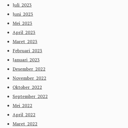
Juli 2023
Juni 2023
Mei 2023
April 2023
Maret 2023
Februari 2023
Januari 2023
Desember 2022
November 2022
Oktober 2022
September 2022
Mei 2022
April 2022
Maret 2022