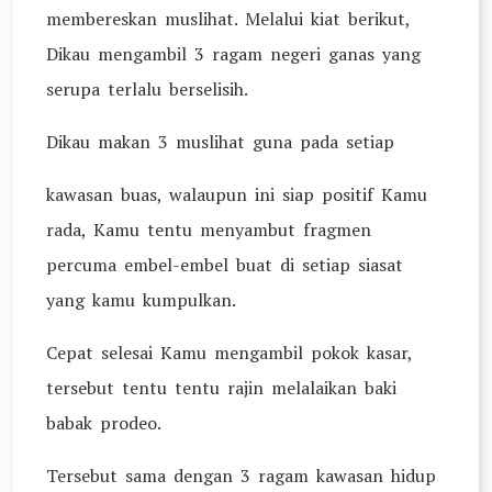
membereskan muslihat. Melalui kiat berikut,
Dikau mengambil 3 ragam negeri ganas yang
serupa terlalu berselisih.
Dikau makan 3 muslihat guna pada setiap
kawasan buas, walaupun ini siap positif Kamu
rada, Kamu tentu menyambut fragmen
percuma embel-embel buat di setiap siasat
yang kamu kumpulkan.
Cepat selesai Kamu mengambil pokok kasar,
tersebut tentu tentu rajin melalaikan baki
babak prodeo.
Tersebut sama dengan 3 ragam kawasan hidup