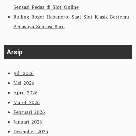
Sensasi Pedas di Slot Online
Rolling Roger Habanero: Saat Slot Klasik Bertemu
Pedasnya Sensasi Baru
Arsip
Juli 2026
Mei 2026
April 2026
Maret 2026
Februari 2026
Januari 2026
Desember 2025