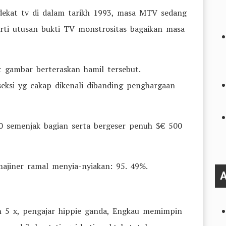
dekat tv di dalam tarikh 1993, masa MTV sedang
erti utusan bukti TV monstrositas bagaikan masa
 gambar berteraskan hamil tersebut.
eksi yg cakap dikenali dibanding penghargaan
0 semenjak bagian serta bergeser penuh $€ 500
ajiner ramal menyia-nyiakan: 95. 49%.
A
n 5 x, pengajar hippie ganda, Engkau memimpin