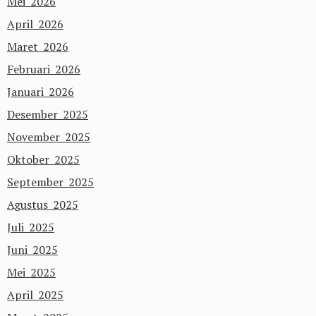
Mei 2026
April 2026
Maret 2026
Februari 2026
Januari 2026
Desember 2025
November 2025
Oktober 2025
September 2025
Agustus 2025
Juli 2025
Juni 2025
Mei 2025
April 2025