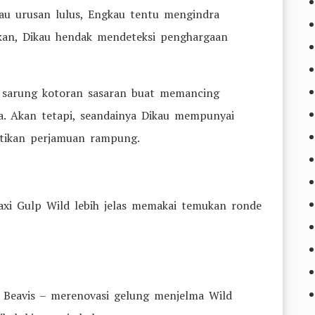
lau urusan lulus, Engkau tentu mengindra
kan, Dikau hendak mendeteksi penghargaan
 sarung kotoran sasaran buat memancing
a. Akan tetapi, seandainya Dikau mempunyai
astikan perjamuan rampung.
axi Gulp Wild lebih jelas memakai temukan ronde
ak Beavis – merenovasi gelung menjelma Wild