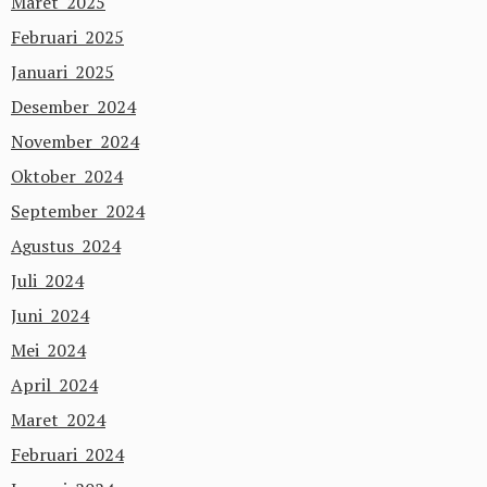
Maret 2025
Februari 2025
Januari 2025
Desember 2024
November 2024
Oktober 2024
September 2024
Agustus 2024
Juli 2024
Juni 2024
Mei 2024
April 2024
Maret 2024
Februari 2024