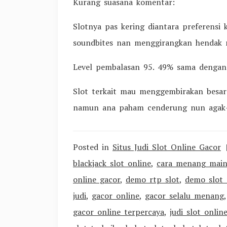
Kurang suasana komentar:
Slotnya pas kering diantara preferensi 
soundbites nan menggirangkan hendak me
Level pembalasan 95. 49% sama dengan s
Slot terkait mau menggembirakan besar
namun ana paham cenderung nun agak-a
Posted in
Situs Judi Slot Online Gacor
blackjack slot online
,
cara menang main 
online gacor
,
demo rtp slot
,
demo slot 
judi
,
gacor online
,
gacor selalu menang
gacor online terpercaya
,
judi slot onlin