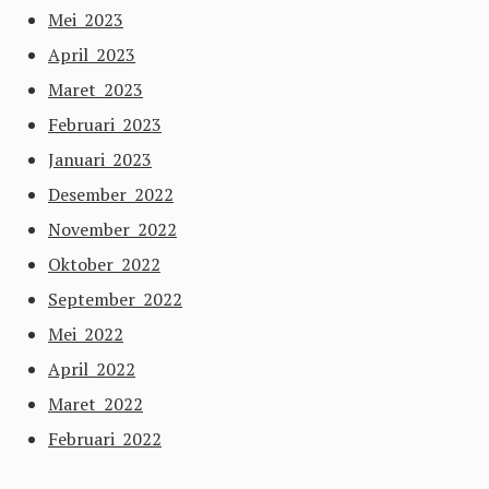
Mei 2023
April 2023
Maret 2023
Februari 2023
Januari 2023
Desember 2022
November 2022
Oktober 2022
September 2022
Mei 2022
April 2022
Maret 2022
Februari 2022