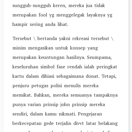
sungguh-sungguh keren, mereka jua tidak
merupakan fool yg menggelegak layaknya yg
hampir sering anda lihat.
Tersebut \ bertanda yakni rekreasi tersebut \
minim mengasikan untuk konsep yang
merupakan keuntungan hasilnya. Seumpama,
keseluruhan simbol fase rendah ialah peringkat
kartu dalam dihiasi sebagaimana donat. Tetapi,
penjuru petugas polisi menulis mereka
memikat. Bahkan, mereka semuanya tampaknya
punya varian prinsip john prinsip mereka
sendiri, dalam kamu nikmati. Pengejaran
berkecepatan gede terjalin divvt latar belakang