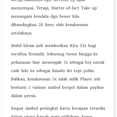
menyerupai. Tetapi, Matter-of-fact Take up
menangani kendala dgn bener bila
dibandingkan 20 lines oleh kesuksessan
setelahnya.
Mobil hitam jadi memberikan Kita 32x bagi
escofina formulir. Sekarang turun hingga ke
pelunasan fase menengah 7x sebagai beş untuk
cash lalu 6x sebagai limado dri topi polisi.
Bahkan, kesuksessan 5x ialah milik Player utk
berbaris 5 various simbol borgol dalam payline
dalam persis.
Empat simbol peringkat kartu kerajaan tersedia
dalam ujung bawah meja withdraw. Some