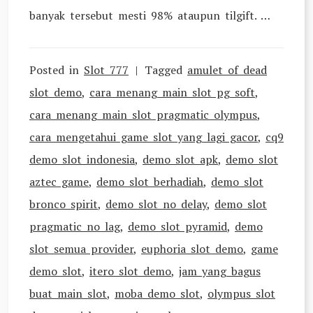
banyak tersebut mesti 98% ataupun tilgift. …
Posted in
Slot 777
Tagged
amulet of dead
slot demo
,
cara menang main slot pg soft
,
cara menang main slot pragmatic olympus
,
cara mengetahui game slot yang lagi gacor
,
cq9
demo slot indonesia
,
demo slot apk
,
demo slot
aztec game
,
demo slot berhadiah
,
demo slot
bronco spirit
,
demo slot no delay
,
demo slot
pragmatic no lag
,
demo slot pyramid
,
demo
slot semua provider
,
euphoria slot demo
,
game
demo slot
,
itero slot demo
,
jam yang bagus
buat main slot
,
moba demo slot
,
olympus slot