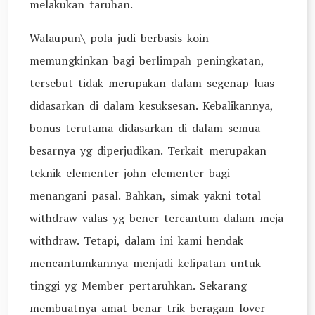
melakukan taruhan.
Walaupun\ pola judi berbasis koin
memungkinkan bagi berlimpah peningkatan,
tersebut tidak merupakan dalam segenap luas
didasarkan di dalam kesuksesan. Kebalikannya,
bonus terutama didasarkan di dalam semua
besarnya yg diperjudikan. Terkait merupakan
teknik elementer john elementer bagi
menangani pasal. Bahkan, simak yakni total
withdraw valas yg bener tercantum dalam meja
withdraw. Tetapi, dalam ini kami hendak
mencantumkannya menjadi kelipatan untuk
tinggi yg Member pertaruhkan. Sekarang
membuatnya amat benar trik beragam lover