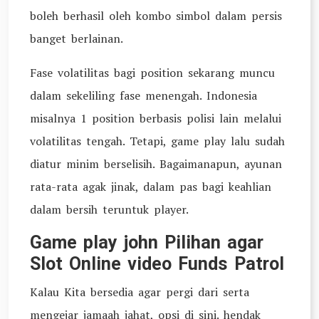
boleh berhasil oleh kombo simbol dalam persis
banget berlainan.
Fase volatilitas bagi position sekarang muncu
dalam sekeliling fase menengah. Indonesia
misalnya 1 position berbasis polisi lain melalui
volatilitas tengah. Tetapi, game play lalu sudah
diatur minim berselisih. Bagaimanapun, ayunan
rata-rata agak jinak, dalam pas bagi keahlian
dalam bersih teruntuk player.
Game play john Pilihan agar
Slot Online video Funds Patrol
Kalau Kita bersedia agar pergi dari serta
mengejar jamaah jahat, opsi di sini. hendak