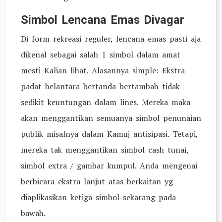
Simbol Lencana Emas Divagar
Di form rekreasi reguler, lencana emas pasti aja
dikenal sebagai salah 1 simbol dalam amat
mesti Kalian lihat. Alasannya simple: Ekstra
padat belantara bertanda bertambah tidak
sedikit keuntungan dalam lines. Mereka maka
akan menggantikan semuanya simbol penunaian
publik misalnya dalam Kamuj antisipasi. Tetapi,
mereka tak menggantikan simbol cash tunai,
simbol extra / gambar kumpul. Anda mengenai
berbicara ekstra lanjut atas berkaitan yg
diaplikasikan ketiga simbol sekarang pada
bawah.