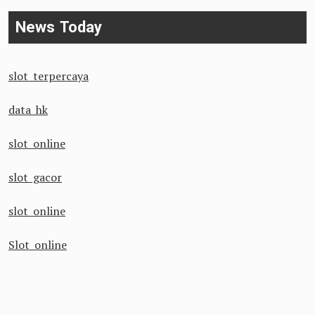
News Today
slot terpercaya
data hk
slot online
slot gacor
slot online
Slot online