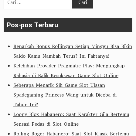
untuk:
Pos-pos Terbaru
Benarkah Bonus Rollingan Setiap Minggu Bisa Bikin
Saldo Kamu Nambah Terus? Ini Faktanya!
Kelebihan Provider Pragmatic Play: Mengungkap
Rahasia di Balik Kesuksesan Game Slot Online
Seberapa Menarik Sih Game Slot Ulasan
Spadegaming Princess Wang untuk Dicoba di
Tahun Ini?
Loony Blox Habanero: Saat Karakter Gila Bertemu
Sensasi Pedas di Slot Online
Rolling Roger Habanero: Saat Slot Klasik Bertemu