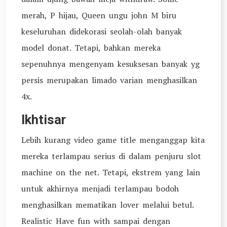
merah, P hijau, Queen ungu john M biru
keseluruhan didekorasi seolah-olah banyak
model donat. Tetapi, bahkan mereka
sepenuhnya mengenyam kesuksesan banyak yg
persis merupakan limado varian menghasilkan
4x.
Ikhtisar
Lebih kurang video game title menganggap kita
mereka terlampau serius di dalam penjuru slot
machine on the net. Tetapi, ekstrem yang lain
untuk akhirnya menjadi terlampau bodoh
menghasilkan mematikan lover melalui betul.
Realistic Have fun with sampai dengan