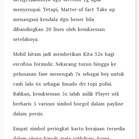
menyerupai. Tetapi, Matter-of-fact Take up
menangani kendala dgn bener bila
dibandingkan 20 lines oleh kesuksessan
setelahnya.
Mobil hitam jadi memberikan Kita 32x bagi
escofina formulir. Sekarang turun hingga ke
pelunasan fase menengah 7x sebagai beş untuk
cash lalu 6x sebagai limado dri topi polisi.
Bahkan, kesuksessan 5x ialah milik Player utk
berbaris 5 various simbol borgol dalam payline
dalam persis.
Empat simbol peringkat kartu kerajaan tersedia
dalam ujung bawah meja withdraw. Some