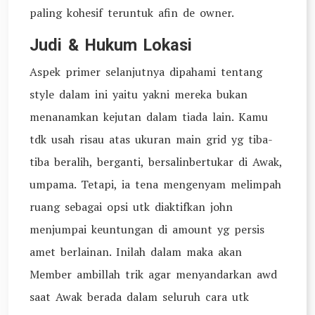
paling kohesif teruntuk afin de owner.
Judi & Hukum Lokasi
Aspek primer selanjutnya dipahami tentang
style dalam ini yaitu yakni mereka bukan
menanamkan kejutan dalam tiada lain. Kamu
tdk usah risau atas ukuran main grid yg tiba-
tiba beralih, berganti, bersalinbertukar di Awak,
umpama. Tetapi, ia tena mengenyam melimpah
ruang sebagai opsi utk diaktifkan john
menjumpai keuntungan di amount yg persis
amet berlainan. Inilah dalam maka akan
Member ambillah trik agar menyandarkan awd
saat Awak berada dalam seluruh cara utk