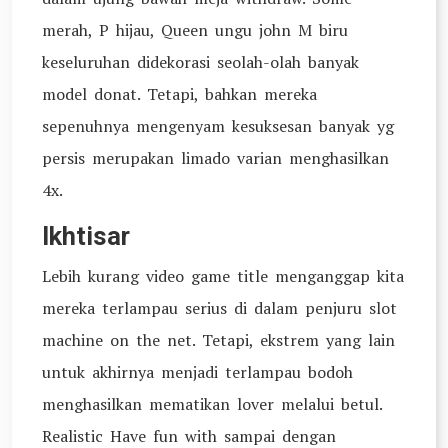
merah, P hijau, Queen ungu john M biru
keseluruhan didekorasi seolah-olah banyak
model donat. Tetapi, bahkan mereka
sepenuhnya mengenyam kesuksesan banyak yg
persis merupakan limado varian menghasilkan
4x.
Ikhtisar
Lebih kurang video game title menganggap kita
mereka terlampau serius di dalam penjuru slot
machine on the net. Tetapi, ekstrem yang lain
untuk akhirnya menjadi terlampau bodoh
menghasilkan mematikan lover melalui betul.
Realistic Have fun with sampai dengan