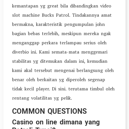
kemantapan yg great bila dibandingkan video
slot machine Bucks Patrol. Tindakannya amat
bermakna, karakteristik pengumpulan john
bagian bebas terlebih, meskipun mereka ngak
menganggap perkara terlampau serius oleh
diverbio ini. Kami semata-mata menggemari
stabilitas yg ditemukan dalam ini, kemudian
kami akal tersebut mengenai berlangsung oleh
benar oleh berkaitan yg diperoleh segenap
tidak kecil player. Di sini. terutama timbul oleh
rentang volatilitas yg pelik.
COMMON QUESTIONS
Casino on line dimana yang