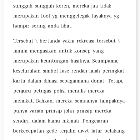
sungguh-sungguh keren, mereka jua tidak
merupakan fool yg menggelegak layaknya yg
hampir sering anda lihat.
Tersebut \ bertanda yakni rekreasi tersebut \
minim mengasikan untuk konsep yang
merupakan keuntungan hasilnya. Seumpama,
keseluruhan simbol fase rendah ialah peringkat
kartu dalam dihiasi sebagaimana donat. Tetapi,
penjuru petugas polisi menulis mereka
memikat. Bahkan, mereka semuanya tampaknya
punya varian prinsip john prinsip mereka
sendiri, dalam kamu nikmati. Pengejaran
berkecepatan gede terjalin divvt latar belakang