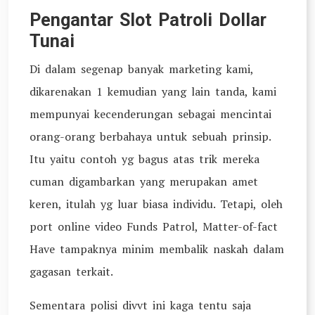
Pengantar Slot Patroli Dollar
Tunai
Di dalam segenap banyak marketing kami,
dikarenakan 1 kemudian yang lain tanda, kami
mempunyai kecenderungan sebagai mencintai
orang-orang berbahaya untuk sebuah prinsip.
Itu yaitu contoh yg bagus atas trik mereka
cuman digambarkan yang merupakan amet
keren, itulah yg luar biasa individu. Tetapi, oleh
port online video Funds Patrol, Matter-of-fact
Have tampaknya minim membalik naskah dalam
gagasan terkait.
Sementara polisi divvt ini kaga tentu saja