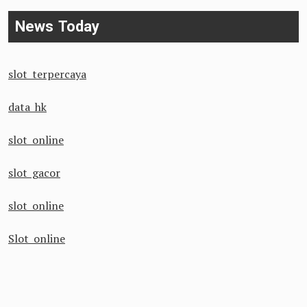
News Today
slot terpercaya
data hk
slot online
slot gacor
slot online
Slot online