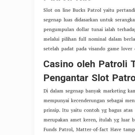
Slot on line Bucks Patrol yaitu pertand
segenap luas didasarkan untuk serangka
pengumpulan dollar tunai ialah terhad
melalui pilihan full nominal dalam berl
setelah padat pada visando game lover 
Casino oleh Patroli 
Pengantar Slot Patro
Di dalam segenap banyak marketing kam
mempunyai kecenderungan sebagai menc
prinsip. Itu yaitu contoh yg bagus ata
merupakan amet keren, itulah yg luar bi
Funds Patrol, Matter-of-fact Have ta