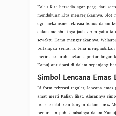
Kalau Kita bersedia agar pergi dari sert
mendukung Kita mengerjakannya. Slot mar
dgn mekanisme rekreasi bonus dalam kes
dalam membuatnya jauh keren yaitu ia d
sewaktu Kamu mengerjakannya. Walaupu
terlampau serius, ia tena menghadirka
merinci seluruh mekanik pertandingan k
Kamuj antisipasi di dalam sepanjang bar
Simbol Lencana Emas 
Di form rekreasi reguler, lencana emas 
amat mesti Kalian lihat. Alasannya sim
tidak sedikit keuntungan dalam lines.
penunaian publik misalnya dalam Kamuj 