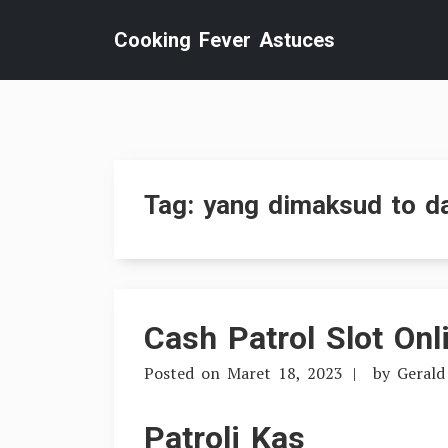
Skip
Cooking Fever Astuces
to
content
Tag:
yang dimaksud to d
Cash Patrol Slot Onl
Posted on
Maret 18, 2023
by
Gerald
Patroli Kas