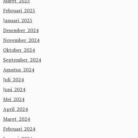
Maret 2025
Februari 2025
Januari 2025
Desember 2024
November 2024
Oktober 2024
September 2024
Agustus 2024
Juli 2024
Juni 2024
Mei 2024
April 2024
Maret 2024
Februari 2024