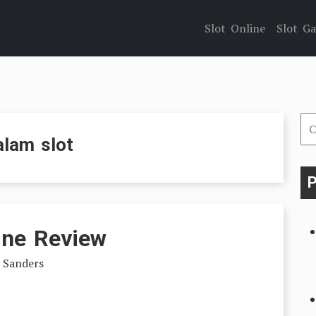
Slot Online
Slot Ga
Car
alam slot
un
P
ine Review
 Sanders