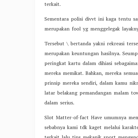
terkait.
Sementara polisi divvt ini kaga tentu s
merupakan fool yg menggelegak layaknya
Tersebut \ bertanda yakni rekreasi ter
merupakan keuntungan hasilnya. Seumpa
peringkat kartu dalam dihiasi sebagaima
mereka memikat. Bahkan, mereka semua
prinsip mereka sendiri, dalam kamu nikm
latar belakang pemandangan malam town,
dalam serius.
Slot Matter-of-fact Have umumnya memp
sebabnya kami tdk kaget melalui karakt
terkait lalu tips mekanik sport mengen