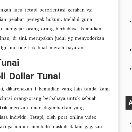
ingan lucu tetapi berorientasi gerakan yg
ian pejabat penegak hukum. Melalui guna
ap mengejar orang-orang berbahaya, kemudian
ainan, di sini. merupakan judul yg menyodorkan
dgn metode trik buat meraih bayaran.
Tunai
li Dollar Tunai
i, dikarenakan 1 kemudian yang lain tanda, kami
intai orang-orang berbahaya untuk sebuah
A
s trik mereka cuman digambarkan yang
asa individu. Tetapi, oleh port online video
mpaknya minim membalik naskah dalam gagasan