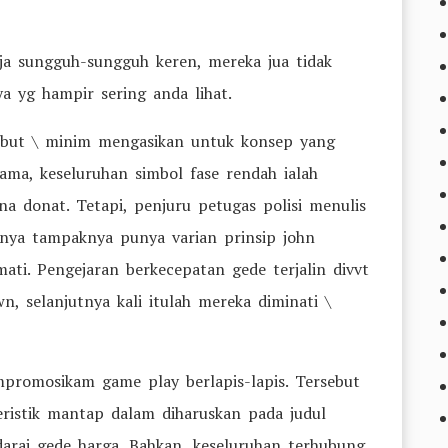
aja sungguh-sungguh keren, mereka jua tidak
 yg hampir sering anda lihat.
sebut \ minim mengasikan untuk konsep yang
ma, keseluruhan simbol fase rendah ialah
na donat. Tetapi, penjuru petugas polisi menulis
nya tampaknya punya varian prinsip john
ati. Pengejaran berkecepatan gede terjalin divvt
 selanjutnya kali itulah mereka diminati \
romosikam game play berlapis-lapis. Tersebut
eristik mantap dalam diharuskan pada judul
darai gede harga. Bahkan, keseluruhan terhubung