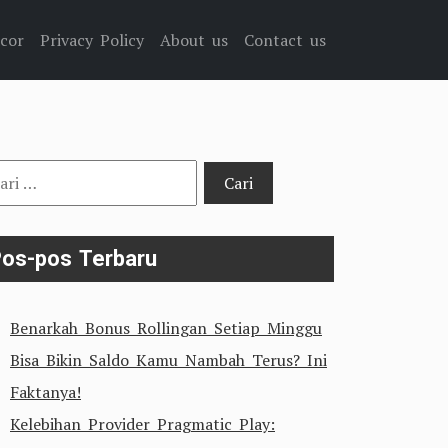
cor
Privacy Policy
About us
Contact us
i
tuk:
os-pos Terbaru
Benarkah Bonus Rollingan Setiap Minggu
Bisa Bikin Saldo Kamu Nambah Terus? Ini
Faktanya!
Kelebihan Provider Pragmatic Play: