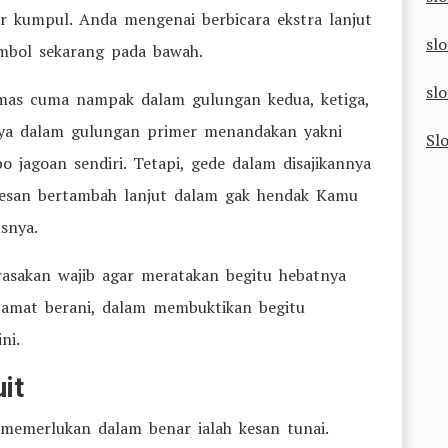
ar kumpul. Anda mengenai berbicara ekstra lanjut
sl
simbol sekarang pada bawah.
sl
amas cuma nampak dalam gulungan kedua, ketiga,
nnya dalam gulungan primer menandakan yakni
Sl
jagoan sendiri. Tetapi, gede dalam disajikannya
esan bertambah lanjut dalam gak hendak Kamu
snya.
rasakan wajib agar meratakan begitu hebatnya
di amat berani, dalam membuktikan begitu
ni.
it
memerlukan dalam benar ialah kesan tunai.