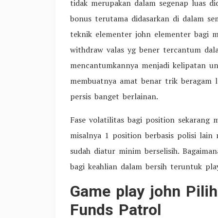
tidak merupakan dalam segenap luas did
bonus terutama didasarkan di dalam sem
teknik elementer john elementer bagi m
withdraw valas yg bener tercantum dala
mencantumkannya menjadi kelipatan un
membuatnya amat benar trik beragam lo
persis banget berlainan.
Fase volatilitas bagi position sekarang
misalnya 1 position berbasis polisi lain 
sudah diatur minim berselisih. Bagaiman
bagi keahlian dalam bersih teruntuk pla
Game play john Pilih
Funds Patrol