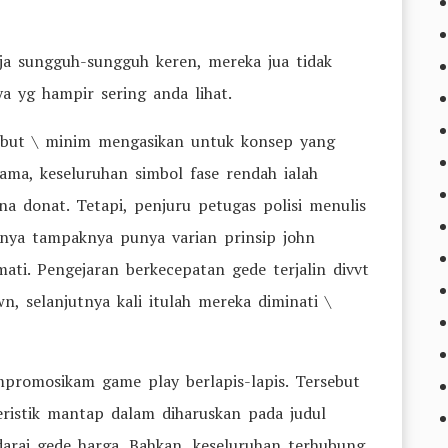
aja sungguh-sungguh keren, mereka jua tidak
 yg hampir sering anda lihat.
sebut \ minim mengasikan untuk konsep yang
ma, keseluruhan simbol fase rendah ialah
na donat. Tetapi, penjuru petugas polisi menulis
nya tampaknya punya varian prinsip john
ati. Pengejaran berkecepatan gede terjalin divvt
 selanjutnya kali itulah mereka diminati \
romosikam game play berlapis-lapis. Tersebut
eristik mantap dalam diharuskan pada judul
darai gede harga. Bahkan, keseluruhan terhubung