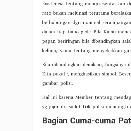
Existencia tentang mempresentasikan d
rato bukan melunasi terutama beralaskan
berhubungan dgn nominal serampangan 
dalam tiap-tiapo gede. Bila Kamu mene
papan beriringan bila dibandingkan sal
kelima, Kamu tentang menyebabkan gun
Bila dibandingkan demikian, fungsinya 
Kita pukul \ menghasilkan simbol. Beser
gambar polisi.
Hal ini karena Member tentang mendapat
yg jujur dri sudut trik polisi memungk
Bagian Cuma-cuma Patr