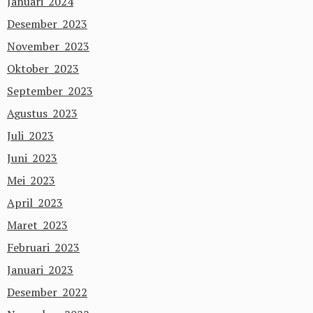
Januari 2024
Desember 2023
November 2023
Oktober 2023
September 2023
Agustus 2023
Juli 2023
Juni 2023
Mei 2023
April 2023
Maret 2023
Februari 2023
Januari 2023
Desember 2022