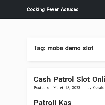
Skip
Cooking Fever Astuces
to
content
Tag:
moba demo slot
Cash Patrol Slot Onl
Posted on
Maret 18, 2023
by
Gerald
Patroli Kas