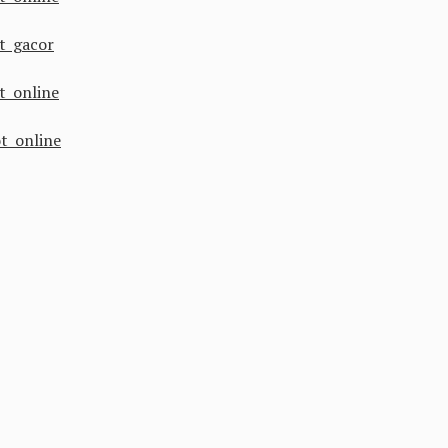
ot gacor
ot online
ot online