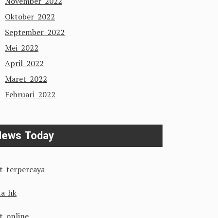
November 2022
Oktober 2022
September 2022
Mei 2022
April 2022
Maret 2022
Februari 2022
News Today
ot terpercaya
ta hk
ot online