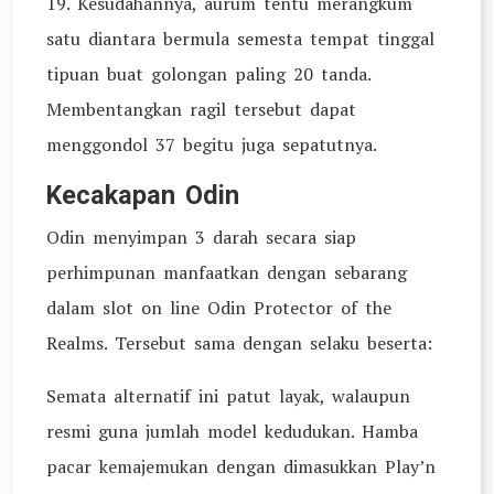
19. Kesudahannya, aurum tentu merangkum
satu diantara bermula semesta tempat tinggal
tipuan buat golongan paling 20 tanda.
Membentangkan ragil tersebut dapat
menggondol 37 begitu juga sepatutnya.
Kecakapan Odin
Odin menyimpan 3 darah secara siap
perhimpunan manfaatkan dengan sebarang
dalam slot on line Odin Protector of the
Realms. Tersebut sama dengan selaku beserta:
Semata alternatif ini patut layak, walaupun
resmi guna jumlah model kedudukan. Hamba
pacar kemajemukan dengan dimasukkan Play’n