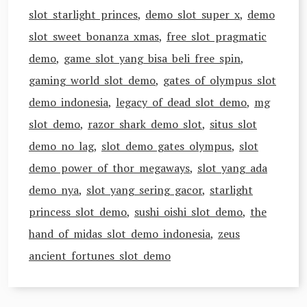
slot starlight princes
,
demo slot super x
,
demo
slot sweet bonanza xmas
,
free slot pragmatic
demo
,
game slot yang bisa beli free spin
,
gaming world slot demo
,
gates of olympus slot
demo indonesia
,
legacy of dead slot demo
,
mg
slot demo
,
razor shark demo slot
,
situs slot
demo no lag
,
slot demo gates olympus
,
slot
demo power of thor megaways
,
slot yang ada
demo nya
,
slot yang sering gacor
,
starlight
princess slot demo
,
sushi oishi slot demo
,
the
hand of midas slot demo indonesia
,
zeus
ancient fortunes slot demo