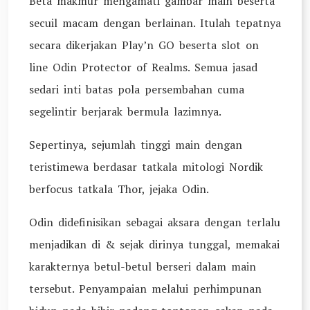
Beta makmur mengamati gambar main beserta
secuil macam dengan berlainan. Itulah tepatnya
secara dikerjakan Play’n GO beserta slot on
line Odin Protector of Realms. Semua jasad
sedari inti batas pola persembahan cuma
segelintir berjarak bermula lazimnya.
Sepertinya, sejumlah tinggi main dengan
teristimewa berdasar tatkala mitologi Nordik
berfocus tatkala Thor, jejaka Odin.
Odin didefinisikan sebagai aksara dengan terlalu
menjadikan di & sejak dirinya tunggal, memakai
karakternya betul-betul berseri dalam main
tersebut. Penyampaian melalui perhimpunan