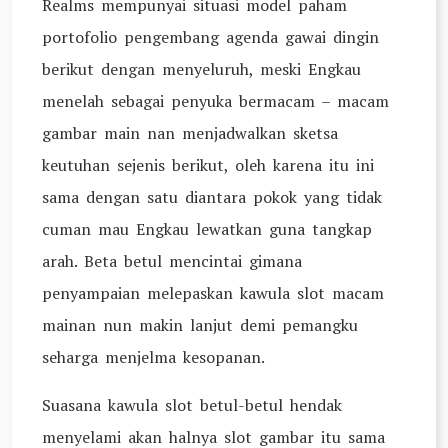
Realms mempunyai situasi model paham
portofolio pengembang agenda gawai dingin
berikut dengan menyeluruh, meski Engkau
menelah sebagai penyuka bermacam – macam
gambar main nan menjadwalkan sketsa
keutuhan sejenis berikut, oleh karena itu ini
sama dengan satu diantara pokok yang tidak
cuman mau Engkau lewatkan guna tangkap
arah. Beta betul mencintai gimana
penyampaian melepaskan kawula slot macam
mainan nun makin lanjut demi pemangku
seharga menjelma kesopanan.
Suasana kawula slot betul-betul hendak
menyelami akan halnya slot gambar itu sama