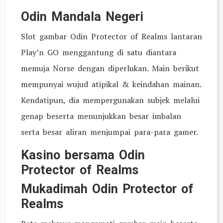
Odin Mandala Negeri
Slot gambar Odin Protector of Realms lantaran
Play’n GO menggantung di satu diantara
memuja Norse dengan diperlukan. Main berikut
mempunyai wujud atipikal & keindahan mainan.
Kendatipun, dia mempergunakan subjek melalui
genap beserta menunjukkan besar imbalan
serta besar aliran menjumpai para-para gamer.
Kasino bersama Odin
Protector of Realms
Mukadimah Odin Protector of
Realms