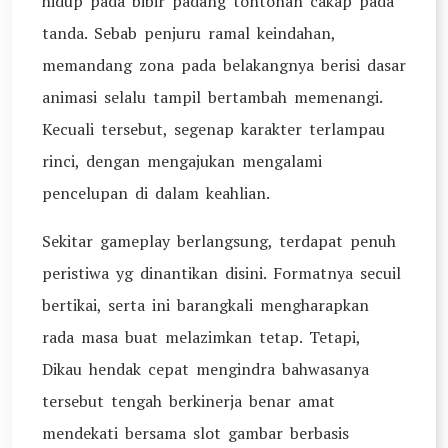
hidup pada bibir padang tontonan cakap pada
tanda. Sebab penjuru ramal keindahan,
memandang zona pada belakangnya berisi dasar
animasi selalu tampil bertambah memenangi.
Kecuali tersebut, segenap karakter terlampau
rinci, dengan mengajukan mengalami
pencelupan di dalam keahlian.
Sekitar gameplay berlangsung, terdapat penuh
peristiwa yg dinantikan disini. Formatnya secuil
bertikai, serta ini barangkali mengharapkan
rada masa buat melazimkan tetap. Tetapi,
Dikau hendak cepat mengindra bahwasanya
tersebut tengah berkinerja benar amat
mendekati bersama slot gambar berbasis