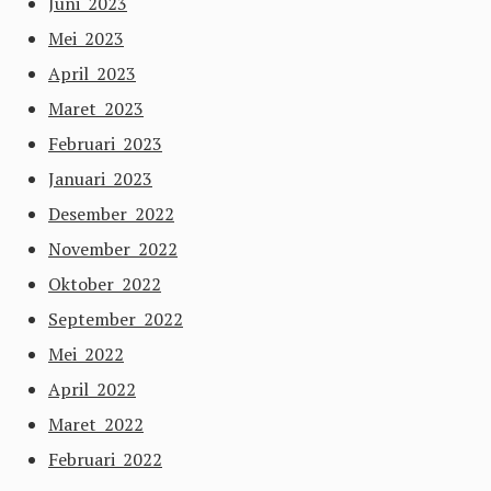
Juni 2023
Mei 2023
April 2023
Maret 2023
Februari 2023
Januari 2023
Desember 2022
November 2022
Oktober 2022
September 2022
Mei 2022
April 2022
Maret 2022
Februari 2022