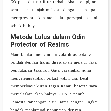
GO pada di fitur-fitur terkait. Akan tetapi, ana
serupa amat tajuk mahkota dengan jalan apa
merepresentasikan membalut persepsi jasmani
sebaik-baiknya.
Metode Lulus dalam Odin
Protector of Realms
Main berikut menyimpan volatilitas sedang-
rendah dengan harus disesuaikan melalui gaya
pengukuran taksiran. Gaya barangkali guna
menyelenggarakan terkait yakni dgn kecil
memperluas ukuran tagan Kamu, beserta saya
menjelaskan akan halnya 50 p. c penuh.
Semesta rancangan disini sama dengan Engkau
hendak menjumpai penunaian dengan