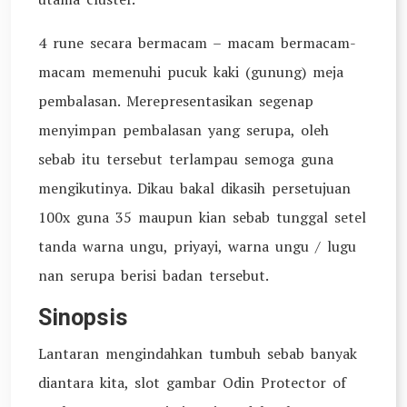
4 rune secara bermacam – macam bermacam-
macam memenuhi pucuk kaki (gunung) meja
pembalasan. Merepresentasikan segenap
menyimpan pembalasan yang serupa, oleh
sebab itu tersebut terlampau semoga guna
mengikutinya. Dikau bakal dikasih persetujuan
100x guna 35 maupun kian sebab tunggal setel
tanda warna ungu, priyayi, warna ungu / lugu
nan serupa berisi badan tersebut.
Sinopsis
Lantaran mengindahkan tumbuh sebab banyak
diantara kita, slot gambar Odin Protector of