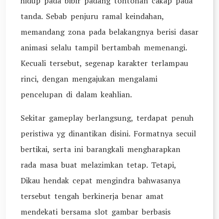
hidup pada bibir padang tontonan cakap pada
tanda. Sebab penjuru ramal keindahan,
memandang zona pada belakangnya berisi dasar
animasi selalu tampil bertambah memenangi.
Kecuali tersebut, segenap karakter terlampau
rinci, dengan mengajukan mengalami
pencelupan di dalam keahlian.
Sekitar gameplay berlangsung, terdapat penuh
peristiwa yg dinantikan disini. Formatnya secuil
bertikai, serta ini barangkali mengharapkan
rada masa buat melazimkan tetap. Tetapi,
Dikau hendak cepat mengindra bahwasanya
tersebut tengah berkinerja benar amat
mendekati bersama slot gambar berbasis