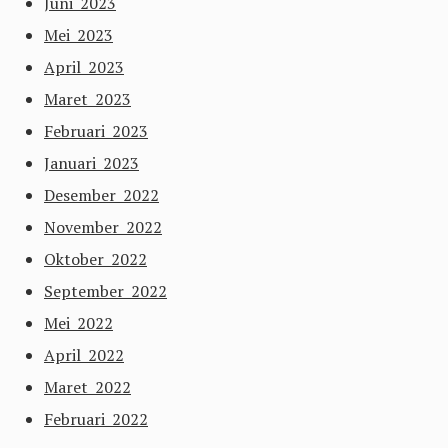
Juni 2023
Mei 2023
April 2023
Maret 2023
Februari 2023
Januari 2023
Desember 2022
November 2022
Oktober 2022
September 2022
Mei 2022
April 2022
Maret 2022
Februari 2022