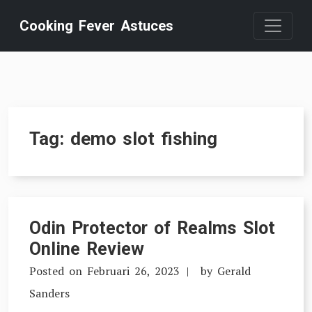
Skip
Cooking Fever Astuces
to
content
Tag:
demo slot fishing
Odin Protector of Realms Slot
Online Review
Posted on
Februari 26, 2023
by
Gerald
Sanders