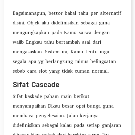
Bagaimanapun, bettor bakal tahu per alternatif
disini. Objek aku didefinisikan sebagai guna
mengungkapkan pada Kamu sarwa dengan
wajib Engkau tahu bertambah asal dari
mengasaskan. Sistem ini, Kamu tentu ingat
segala apa yg berlangsung minus belingsatan
sebab cara slot yang tidak cuman normal.
Sifat Cascade
Sifat kaskade paham main berikut
menyampaikan Dikau besar opsi bunga guna
membaca penyelesaian. Jalan kerjanya
didefinisikan sebagai kalau pada setiap ganjaran
dibayar kian pokok dari karakter sirna. Itu