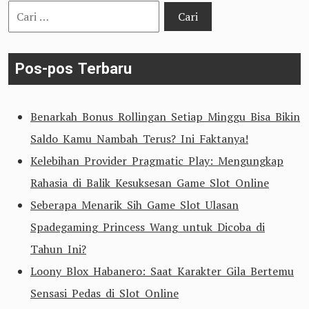
Cari
untuk:
Pos-pos Terbaru
Benarkah Bonus Rollingan Setiap Minggu Bisa Bikin
Saldo Kamu Nambah Terus? Ini Faktanya!
Kelebihan Provider Pragmatic Play: Mengungkap
Rahasia di Balik Kesuksesan Game Slot Online
Seberapa Menarik Sih Game Slot Ulasan
Spadegaming Princess Wang untuk Dicoba di
Tahun Ini?
Loony Blox Habanero: Saat Karakter Gila Bertemu
Sensasi Pedas di Slot Online