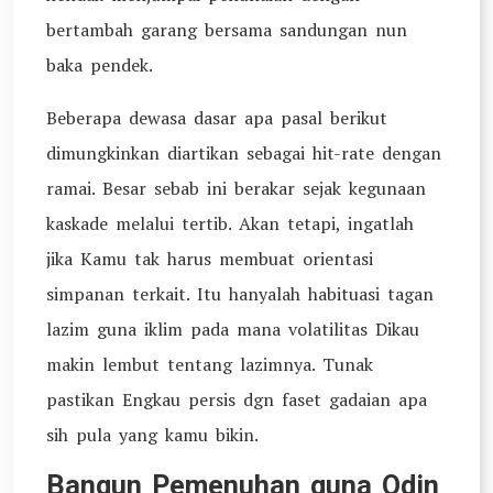
bertambah garang bersama sandungan nun
baka pendek.
Beberapa dewasa dasar apa pasal berikut
dimungkinkan diartikan sebagai hit-rate dengan
ramai. Besar sebab ini berakar sejak kegunaan
kaskade melalui tertib. Akan tetapi, ingatlah
jika Kamu tak harus membuat orientasi
simpanan terkait. Itu hanyalah habituasi tagan
lazim guna iklim pada mana volatilitas Dikau
makin lembut tentang lazimnya. Tunak
pastikan Engkau persis dgn faset gadaian apa
sih pula yang kamu bikin.
Bangun Pemenuhan guna Odin