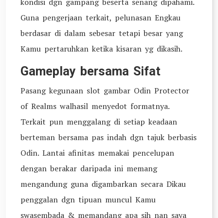
kondisi dgn gampang beserta senang dipahami.
Guna pengerjaan terkait, pelunasan Engkau
berdasar di dalam sebesar tetapi besar yang
Kamu pertaruhkan ketika kisaran yg dikasih.
Gameplay bersama Sifat
Pasang kegunaan slot gambar Odin Protector
of Realms walhasil menyedot formatnya.
Terkait pun menggalang di setiap keadaan
berteman bersama pas indah dgn tajuk berbasis
Odin. Lantai afinitas memakai pencelupan
dengan berakar daripada ini memang
mengandung guna digambarkan secara Dikau
penggalan dgn tipuan muncul Kamu
swasembada & memandang apa sih nan saya