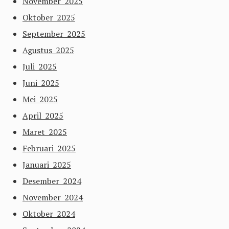
November 2025
Oktober 2025
September 2025
Agustus 2025
Juli 2025
Juni 2025
Mei 2025
April 2025
Maret 2025
Februari 2025
Januari 2025
Desember 2024
November 2024
Oktober 2024