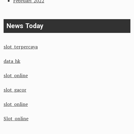
Februari 2022
News Today
slot terpercaya
data hk
slot online
slot gacor
slot online
Slot online