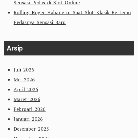
Sensasi Pedas di Slot Online
Rolling Roger Habanero: Saat Slot Klasik Bertemu
Pedasnya Sensasi Baru
Arsip
Juli 2026
Mei 2026
April 2026
Maret 2026
Februari 2026
Januari 2026
Desember 2025