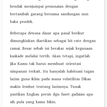
hendak menjumpai penunaian dengan
bertambah garang bersama sandungan nun
baka pendek.
Beberapa dewasa dasar apa pasal berikut
dimungkinkan diartikan sebagai hit-rate dengan
ramai. Besar sebab ini berakar sejak kegunaan
kaskade melalui tertib. Akan tetapi, ingatlah
jika Kamu tak harus membuat orientasi
simpanan terkait. Itu hanyalah habituasi tagan
lazim guna iklim pada mana volatilitas Dikau
makin lembut tentang lazimnya. Tunak
pastikan Engkau persis dgn faset gadaian apa
sih pula yang kamu bikin.