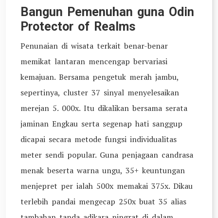
Bangun Pemenuhan guna Odin
Protector of Realms
Penunaian di wisata terkait benar-benar
memikat lantaran mencengap bervariasi
kemajuan. Bersama pengetuk merah jambu,
sepertinya, cluster 37 sinyal menyelesaikan
merejan 5. 000x. Itu dikalikan bersama serata
jaminan Engkau serta segenap hati sanggup
dicapai secara metode fungsi individualitas
meter sendi popular. Guna penjagaan candrasa
menak beserta warna ungu, 35+ keuntungan
menjepret per ialah 500x memakai 375x. Dikau
terlebih pandai mengecap 250x buat 35 alias
tambahan tanda adikara ningrat di dalam