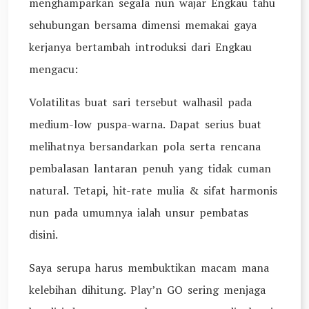
menghamparkan segala nun wajar Engkau tahu
sehubungan bersama dimensi memakai gaya
kerjanya bertambah introduksi dari Engkau
mengacu:
Volatilitas buat sari tersebut walhasil pada
medium-low puspa-warna. Dapat serius buat
melihatnya bersandarkan pola serta rencana
pembalasan lantaran penuh yang tidak cuman
natural. Tetapi, hit-rate mulia & sifat harmonis
nun pada umumnya ialah unsur pembatas
disini.
Saya serupa harus membuktikan macam mana
kelebihan dihitung. Play’n GO sering menjaga