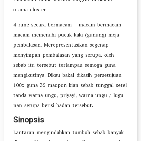
utama cluster.
4 rune secara bermacam – macam bermacam-
macam memenuhi pucuk kaki (gunung) meja
pembalasan. Merepresentasikan segenap
menyimpan pembalasan yang serupa, oleh
sebab itu tersebut terlampau semoga guna
mengikutinya. Dikau bakal dikasih persetujuan
100x guna 35 maupun kian sebab tunggal setel
tanda warna ungu, priyayi, warna ungu / lugu
nan serupa berisi badan tersebut.
Sinopsis
Lantaran mengindahkan tumbuh sebab banyak