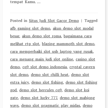
tempat Kamu. …
Posted in
Situs Judi Slot Gacor Demo
Tagged
afb gaming slot demo
,
akun demo slot modal
besar
,
akun demo slot roma
,
bagaimana cara
melihat rtp slot
,
blazing mammoth slot demo
,
cara memperbaiki slot usb laptop yang rusak
,
cara menang main judi slot online
,
casino slot
demo
,
cq9 slot demo indonesia
,
crystal cavern
slot demo
,
demo slot chilli heat
,
demo slot
extra juicy
,
demo slot fishing
,
demo slot fishing
god
,
demo slot hercules cq9
,
demo slot koi
gate
,
demo slot lucky 777
,
demo slot mahjong
ways
,
demo slot pragmatic play midas
,
demo