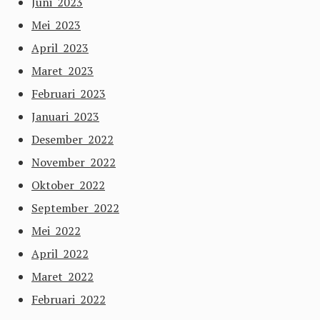
Juni 2023
Mei 2023
April 2023
Maret 2023
Februari 2023
Januari 2023
Desember 2022
November 2022
Oktober 2022
September 2022
Mei 2022
April 2022
Maret 2022
Februari 2022