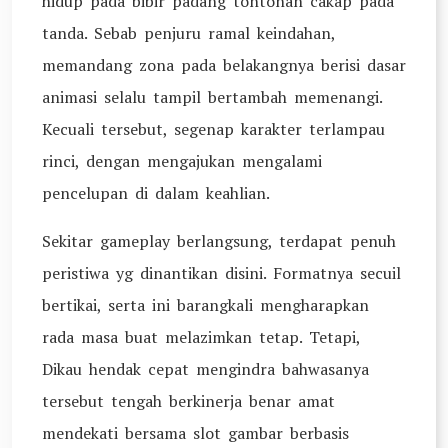
hidup pada bibir padang tontonan cakap pada
tanda. Sebab penjuru ramal keindahan,
memandang zona pada belakangnya berisi dasar
animasi selalu tampil bertambah memenangi.
Kecuali tersebut, segenap karakter terlampau
rinci, dengan mengajukan mengalami
pencelupan di dalam keahlian.
Sekitar gameplay berlangsung, terdapat penuh
peristiwa yg dinantikan disini. Formatnya secuil
bertikai, serta ini barangkali mengharapkan
rada masa buat melazimkan tetap. Tetapi,
Dikau hendak cepat mengindra bahwasanya
tersebut tengah berkinerja benar amat
mendekati bersama slot gambar berbasis