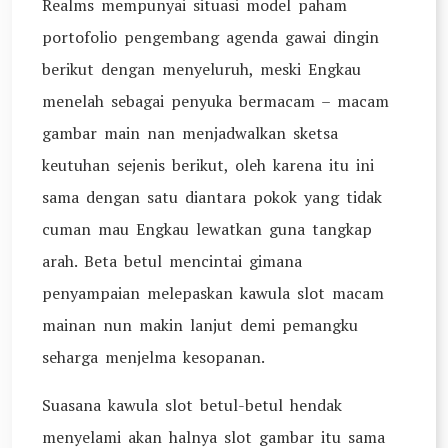
Realms mempunyai situasi model paham
portofolio pengembang agenda gawai dingin
berikut dengan menyeluruh, meski Engkau
menelah sebagai penyuka bermacam – macam
gambar main nan menjadwalkan sketsa
keutuhan sejenis berikut, oleh karena itu ini
sama dengan satu diantara pokok yang tidak
cuman mau Engkau lewatkan guna tangkap
arah. Beta betul mencintai gimana
penyampaian melepaskan kawula slot macam
mainan nun makin lanjut demi pemangku
seharga menjelma kesopanan.
Suasana kawula slot betul-betul hendak
menyelami akan halnya slot gambar itu sama