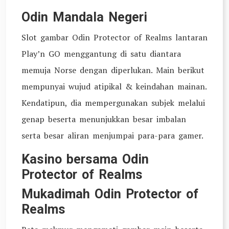
Odin Mandala Negeri
Slot gambar Odin Protector of Realms lantaran
Play’n GO menggantung di satu diantara
memuja Norse dengan diperlukan. Main berikut
mempunyai wujud atipikal & keindahan mainan.
Kendatipun, dia mempergunakan subjek melalui
genap beserta menunjukkan besar imbalan
serta besar aliran menjumpai para-para gamer.
Kasino bersama Odin
Protector of Realms
Mukadimah Odin Protector of
Realms