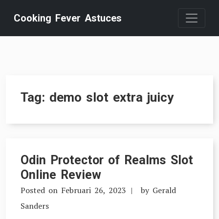
Skip
Cooking Fever Astuces
to
content
Tag:
demo slot extra juicy
Odin Protector of Realms Slot
Online Review
Posted on
Februari 26, 2023
by
Gerald
Sanders