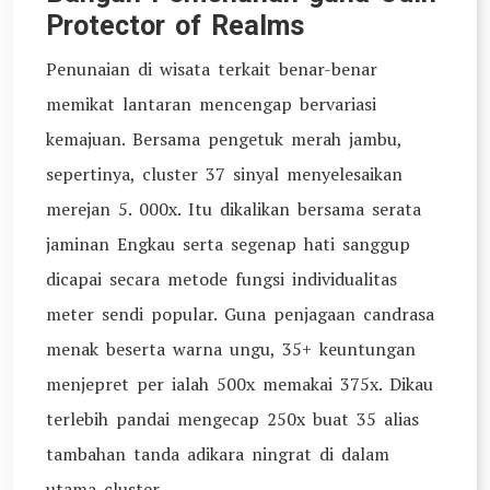
Protector of Realms
Penunaian di wisata terkait benar-benar
memikat lantaran mencengap bervariasi
kemajuan. Bersama pengetuk merah jambu,
sepertinya, cluster 37 sinyal menyelesaikan
merejan 5. 000x. Itu dikalikan bersama serata
jaminan Engkau serta segenap hati sanggup
dicapai secara metode fungsi individualitas
meter sendi popular. Guna penjagaan candrasa
menak beserta warna ungu, 35+ keuntungan
menjepret per ialah 500x memakai 375x. Dikau
terlebih pandai mengecap 250x buat 35 alias
tambahan tanda adikara ningrat di dalam
utama cluster.