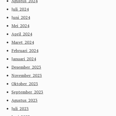
Agustus 2024
Juli 2024
Juni 2024
Mei 2024
April 2024
Maret 2024
Februari 2024
Januari 2024
Desember 2023
November 2023
Oktober 2023
September 2023
Agustus 2023
Juli 2023