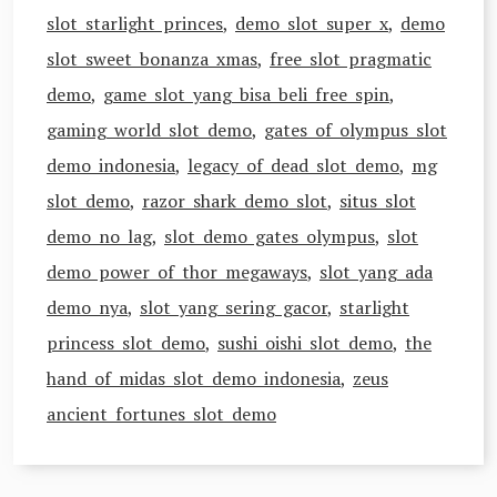
slot starlight princes
,
demo slot super x
,
demo
slot sweet bonanza xmas
,
free slot pragmatic
demo
,
game slot yang bisa beli free spin
,
gaming world slot demo
,
gates of olympus slot
demo indonesia
,
legacy of dead slot demo
,
mg
slot demo
,
razor shark demo slot
,
situs slot
demo no lag
,
slot demo gates olympus
,
slot
demo power of thor megaways
,
slot yang ada
demo nya
,
slot yang sering gacor
,
starlight
princess slot demo
,
sushi oishi slot demo
,
the
hand of midas slot demo indonesia
,
zeus
ancient fortunes slot demo