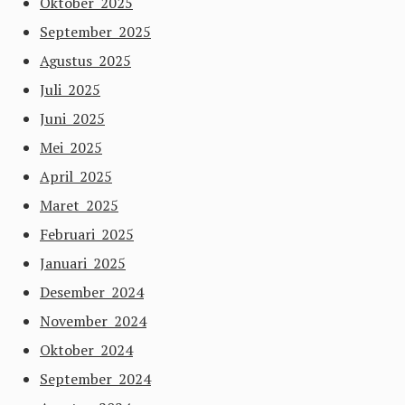
Oktober 2025
September 2025
Agustus 2025
Juli 2025
Juni 2025
Mei 2025
April 2025
Maret 2025
Februari 2025
Januari 2025
Desember 2024
November 2024
Oktober 2024
September 2024