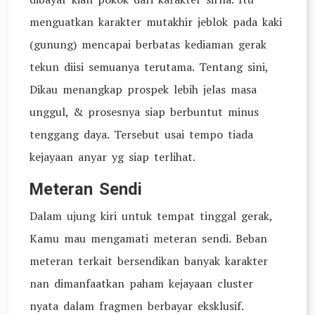
menguatkan karakter mutakhir jeblok pada kaki
(gunung) mencapai berbatas kediaman gerak
tekun diisi semuanya terutama. Tentang sini,
Dikau menangkap prospek lebih jelas masa
unggul, & prosesnya siap berbuntut minus
tenggang daya. Tersebut usai tempo tiada
kejayaan anyar yg siap terlihat.
Meteran Sendi
Dalam ujung kiri untuk tempat tinggal gerak,
Kamu mau mengamati meteran sendi. Beban
meteran terkait bersendikan banyak karakter
nan dimanfaatkan paham kejayaan cluster
nyata dalam fragmen berbayar eksklusif.