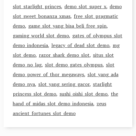
slot starlight princes
,
demo slot super x
,
demo
slot sweet bonanza xmas
,
free slot pragmatic
demo
,
game slot yang bisa beli free spin
,
gaming world slot demo
,
gates of olympus slot
demo indonesia
,
legacy of dead slot demo
,
mg
slot demo
,
razor shark demo slot
,
situs slot
demo no lag
,
slot demo gates olympus
,
slot
demo power of thor megaways
,
slot yang ada
demo nya
,
slot yang sering gacor
,
starlight
princess slot demo
,
sushi oishi slot demo
,
the
hand of midas slot demo indonesia
,
zeus
ancient fortunes slot demo