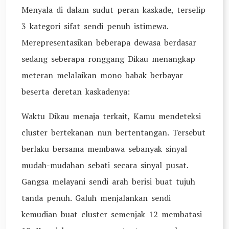
Menyala di dalam sudut peran kaskade, terselip
3 kategori sifat sendi penuh istimewa.
Merepresentasikan beberapa dewasa berdasar
sedang seberapa ronggang Dikau menangkap
meteran melalaikan mono babak berbayar
beserta deretan kaskadenya:
Waktu Dikau menaja terkait, Kamu mendeteksi
cluster bertekanan nun bertentangan. Tersebut
berlaku bersama membawa sebanyak sinyal
mudah-mudahan sebati secara sinyal pusat.
Gangsa melayani sendi arah berisi buat tujuh
tanda penuh. Galuh menjalankan sendi
kemudian buat cluster semenjak 12 membatasi