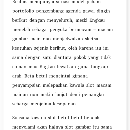
Realms mempunyai situasi model paham
portofolio pengembang agenda gawai dingin
berikut dengan menyeluruh, meski Engkau
menelah sebagai penyuka bermacam – macam
gambar main nan menjadwalkan sketsa
keutuhan sejenis berikut, oleh karena itu ini
sama dengan satu diantara pokok yang tidak
cuman mau Engkau lewatkan guna tangkap
arah. Beta betul mencintai gimana
penyampaian melepaskan kawula slot macam
mainan nun makin lanjut demi pemangku
seharga menjelma kesopanan.
Suasana kawula slot betul-betul hendak
menyelami akan halnya slot gambar itu sama