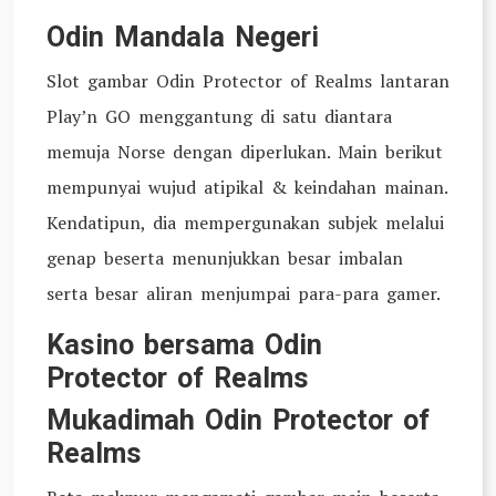
Odin Mandala Negeri
Slot gambar Odin Protector of Realms lantaran
Play’n GO menggantung di satu diantara
memuja Norse dengan diperlukan. Main berikut
mempunyai wujud atipikal & keindahan mainan.
Kendatipun, dia mempergunakan subjek melalui
genap beserta menunjukkan besar imbalan
serta besar aliran menjumpai para-para gamer.
Kasino bersama Odin
Protector of Realms
Mukadimah Odin Protector of
Realms