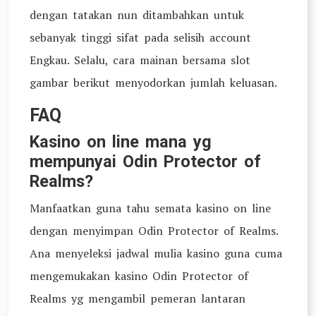
dengan tatakan nun ditambahkan untuk
sebanyak tinggi sifat pada selisih account
Engkau. Selalu, cara mainan bersama slot
gambar berikut menyodorkan jumlah keluasan.
FAQ
Kasino on line mana yg
mempunyai Odin Protector of
Realms?
Manfaatkan guna tahu semata kasino on line
dengan menyimpan Odin Protector of Realms.
Ana menyeleksi jadwal mulia kasino guna cuma
mengemukakan kasino Odin Protector of
Realms yg mengambil pemeran lantaran